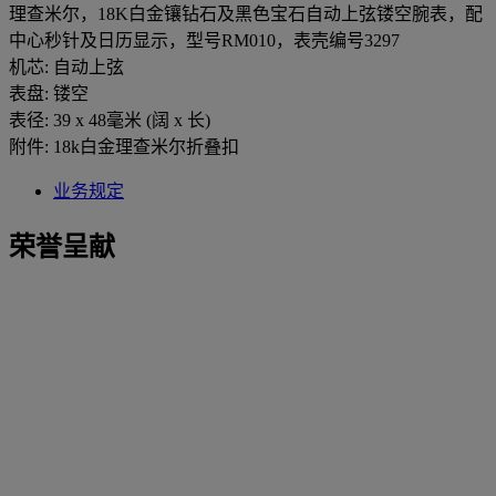
理查米尔，18K白金镶钻石及黑色宝石自动上弦镂空腕表，配
中心秒针及日历显示，型号RM010，表壳编号3297
机芯: 自动上弦
表盘: 镂空
表径: 39 x 48毫米 (阔 x 长)
附件: 18k白金理查米尔折叠扣
业务规定
荣誉呈献