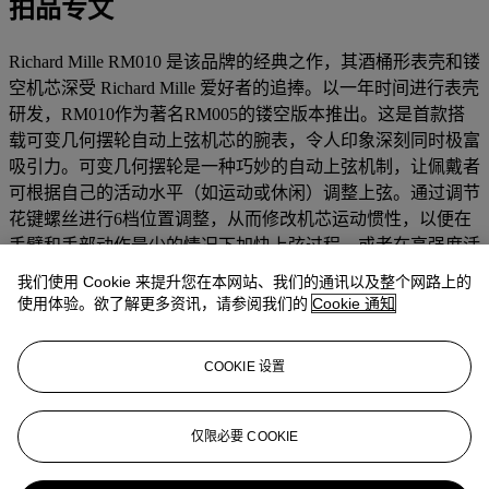
拍品专文
Richard Mille RM010 是该品牌的经典之作，其酒桶形表壳和镂
空机芯深受 Richard Mille 爱好者的追捧。以一年时间进行表壳
研发，RM010作为著名RM005的镂空版本推出。这是首款搭
载可变几何摆轮自动上弦机芯的腕表，令人印象深刻同时极富
吸引力。可变几何摆轮是一种巧妙的自动上弦机制，让佩戴者
可根据自己的活动水平（如运动或休闲）调整上弦。通过调节
花键螺丝进行6档位置调整，从而修改机芯运动惯性，以便在
手臂和手部动作最少的情况下加快上弦过程，或者在高强度活
动时减慢上弦过程，从而适应配戴者的个人生活方式。此枚
我们使用 Cookie 来提升您在本网站、我们的通讯以及整个网路上的
18K 白金腕表的酷炫银色极具美感，充分利用拉丝表壳营造独
使用体验。欲了解更多资讯，请参阅我们的
Cookie 通知
特的光影效果。通过透明底盖可看到具有 55 小时动力储备的
RM 005-S 机芯，底板和夹板以喷砂和 PVD 处理前经过手工打
COOKIE 设置
磨和抛光。 RM010配有橡胶表带和带扣，适用于所有环境和
场合，无论何时配戴均令人一见难忘。
仅限必要 COOKIE
更多来自
精致名表特别呈献：瑰藏系列