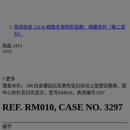
现场拍卖 23158
精致名表特别呈献：瑰藏系列（第二部
分）
拍品 2415
2415
3 更多
理查米尔，18K白金镶钻石及黑色宝石自动上弦镂空腕表，配
中心秒针及日历显示，型号RM010，表壳编号3297
REF. RM010, CASE NO. 3297
细节