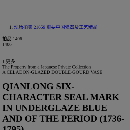
现场拍卖 21659
重要中国瓷器及工艺精品
拍品 1406
1406
1 更多
The Property from a Japanese Private Collection
A CELADON-GLAZED DOUBLE-GOURD VASE
QIANLONG SIX-
CHARACTER SEAL MARK
IN UNDERGLAZE BLUE
AND OF THE PERIOD (1736-
1795)