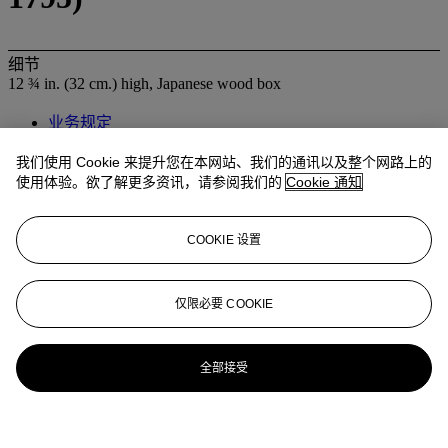
细节
12 ¾ in. (32 cm.) high, Japanese wood box
业务规定
登入
我们使用 Cookie 来提升您在本网站、我们的通讯以及整个网路上的
使用体验。欲了解更多资讯，请参阅我们的
Cookie 通知
浏览状况报告
更多来自
重要中国瓷器及工艺精品
COOKIE 设置
查看全部
仅限必要 COOKIE
查看全部
全部接受