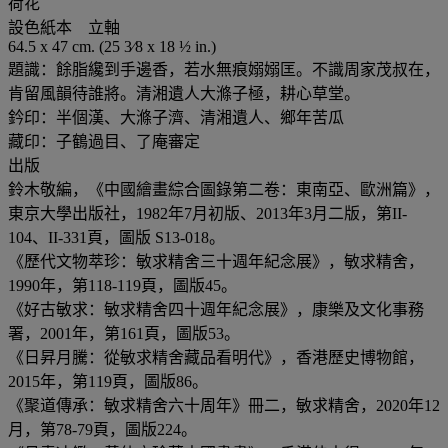
荷花
設色紙本 立軸
64.5 x 47 cm. (25 3⁄8 x 18 ½ in.)
題識：餘脂纔到手邊香，若水無痕嫋嫋匡。不識周家茂叔在，
肯留風韻待誰將。清湘遺人大滌子極，耕心草堂。
鈐印：半個漢、大滌子濟、清湘遺人、鄉年苦瓜
藏印：子鶴過目、了庵審定
出版
鈴木敬編，《中國繪畫綜合圖錄第二卷：東南亞、歐洲篇》，
東京大學出版社，1982年7月初版、2013年3月二版，第II-
104、II-331頁，圖版 S13-018。
《歷代文物萃珍：敏求精舍三十週年紀念展》，敏求精舍，
1990年，第118-119頁，圖版45。
《好古敏求：敏求精舍四十週年紀念展》，康樂及文化事務
署，2001年，第161頁，圖版53。
《日昇月騰：從敏求精舍藏品看明代》，香港歷史博物館，
2015年，第119頁，圖版86。
《聚道傳承：敏求精舍六十周年》冊二，敏求精舍，2020年12
月，第78-79頁，圖版224。