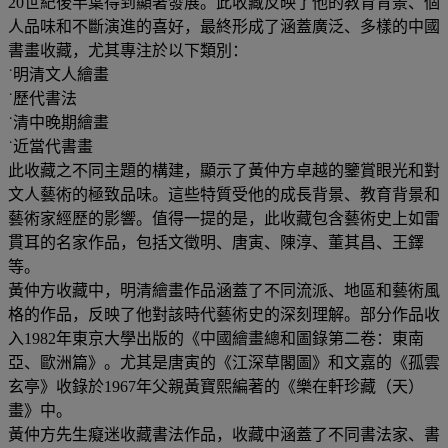
20世紀後半葉得到顯著發展。此收藏反映了他的教育背景、個
人品味和不斷演進的喜好，最終形成了涵蓋廣泛、多樣的中國
書畫收藏，尤其專注於以下類別：
˙明清文人繪畫
˙歷代書法
˙清中晚期繪畫
˙近當代書畫
此收藏之不同主題的構建，顯示了黃仲方卓越的鑒賞眼光和對
文人藝術的極致品味。這些特質受他的成長背景、教育背景和
藝術家經歷的影響。值得一提的是，此收藏包含藝術史上如雷
貫耳的名家作品，包括文徵明、唐寅、陳淳、董其昌、王鐸
等。
黃仲方收藏中，明清繪畫作品涵蓋了不同流派、地區和藝術風
格的作品，反映了他對該時代藝術史的深刻理解。部分作品收
入1982年東京大學出版的《中國繪畫總和圖錄第二卷：東南
亞、歐洲篇》。尤其是唐寅的《江深草閣圖》和文嘉的《孤雲
玄亭》收錄於1967年父親黃寶熙編著的《樂在軒珍藏（天）
畫》中。
黃仲方先生癡迷收藏書法作品，收藏中涵蓋了不同書法家、書