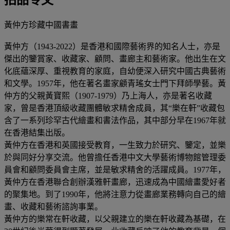
黃仲方珍藏中國書畫
黃仲方（1943-2022）是香港和國際藝術界的知名人士，亦是
傑出的鑒賞家、收藏家、顧問、畫廊主和藝術家。他出生在文
化底蘊深厚、重視教育的家庭，自幼便深入研究中國古典藝術
和文學。1957年，他在著名畫家顧青瑤女士門下拜師學藝。黃
仲方的父親黃寶熙（1907-1979）乃上海人，亦是著名收藏
家，曾是香港頂級收藏團體敏求精舍成員，其“樂在軒”收藏包
含了一系列珍罕古代繪畫和書法作品，其中部分早在1967年就
在香港結集出版。
黃仲方在香港和英國接受教育，一生致力於研究、鑒定，並樂
於與同好分享交流。他曾擔任香港中文大學藝術博物館管理委
員會和顧問委員會主席，並是敏求精舍的活躍成員。1977年，
黃仲方在香港聯合創辦漢雅軒畫廊，迅速成為中國繪畫愛好者
的聚集地。到了1990年，他將注意力從畫廊業務轉向自己的繪
畫、收藏和藝術諮詢事業。
黃仲方的樂常在軒收藏，以父親建立的樂在軒收藏為基礎，在