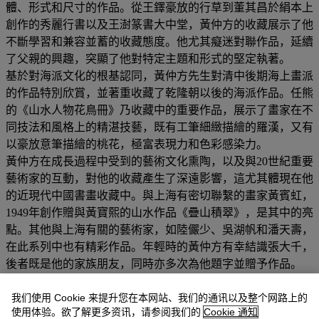
體、形式和尺寸的作品。從王鐸豪放的行草到董其昌於絹本上
創作的秀麗行書以及王澍篆書大中堂，黃仲方的收藏展示了他
不斷學習和兼容並蓄的收藏態度。他尤其癡迷對聯作品，延續
了父親的興趣，突顯了他對特定主題和形式的堅定執著。
基於對海派文化的根基認同，黃仲方先生對清中後期海上畫派
的作品特別欣賞，並著重收藏了乾隆朝以後的海派作品。任熊
的《山水人物花鳥冊》乃收藏中的重要作品，展示了畫家在不
同技法和風格上的精湛技藝，既有工筆細緻描繪的羅漢，又有
以豪放意筆描繪的桃花，極富表現力和色彩感染力。
黃仲方在成長過程中受到的藝術文化熏陶，以及與20世紀重要
藝術家的互動，對他的收藏產生了深遠影響，這尤其體現在他
的近現代中國書畫收藏中。與上海有密切聯繫的畫家黃賓虹，
1949年創作贈與黃寶熙的山水作品《疊山積翠》，是其中的亮
點。其他與上海有關的藝術家，如陸儼少、吳湖帆和潘天壽，
在此系列中也有精彩作品。年輕時的黃仲方有幸結識張大千，
後者既是他的家族朋友，同時亦多次為他題字並贈予作品。
黃仲方在藝術界享有極高聲譽，他對中國藝術的鑒賞充滿熱
情，並慷慨分享他的專業知識和深刻理解。其一生中不吝公開
我们使用 Cookie 来提升您在本网站、我们的通讯以及整个网路上的
使用体验。欲了解更多资讯，请参阅我们的
Cookie 通知
展出並出版他的藏品，旨在分享收藏的樂趣以及他系統且深入