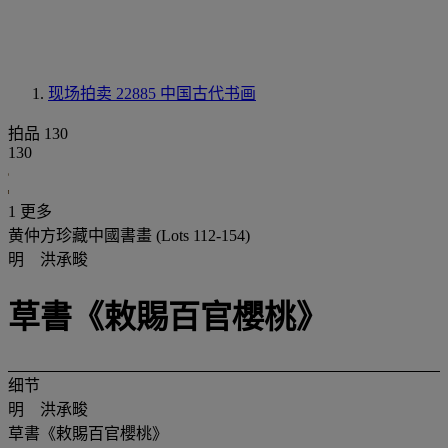
现场拍卖 22885
中国古代书画
拍品 130
130
1 更多
黄仲方珍藏中國書畫 (Lots 112-154)
明 洪承畯
草書《敕賜百官櫻桃》
细节
明 洪承畯
草書《敕賜百官櫻桃》