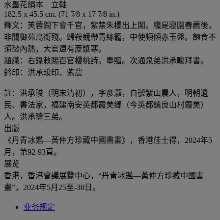
水墨花絹本 立軸
182.5 x 45.5 cm. (71 7⁄8 x 17 7⁄8 in.)
釋文：芙蓉闕下會千官，紫禁朱櫻出上闌。纔是寢園春薦後，
非關御苑鳥銜殘。歸鞍競帶青絲籠，中使頻傾赤玉盤。飽食不
須愁內熱，大官還有蔗漿寒。
題識：右錄敕賜百官櫻桃詩。奉贈。次通泉弟洪承畯拜書。
鈐印：洪承畯印、紫農
註：洪承畯（明末清初），字彥灝，自號紫山農人，明朝遺
民、書法家，福建南安英都霞美鄉（今英都鎮良山村霞美）
人。洪承疇三弟。
出版
《丹青冰鑑—黃仲方珍藏中國書畫》，香港佳士得，2024年5
月，第92-93頁。
展览
香港，香港會議展覽中心，“丹青冰鑑—黃仲方珍藏中國書
畫”，2024年5月25至-30日。
业务规定