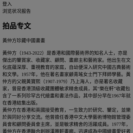
登入
浏览状况报告
拍品专文
黃仲方珍藏中國書畫
黃仲方（1943-2022）是香港和國際藝術界的知名人士，亦是
傑出的鑒賞家、收藏家、顧問、畫廊主和藝術家。他出生在文
化底蘊深厚、重視教育的家庭，自幼便深入研究中國古典藝術
和文學。1957年，他在著名畫家顧青瑤女士門下拜師學藝。黃
仲方的父親黃寶熙（1907-1979）乃上海人，亦是著名收藏
家，曾是香港頂級收藏團體敏求精舍成員，其“樂在軒”收藏包
含了一系列珍罕古代繪畫和書法作品，其中部分早在1967年就
在香港結集出版。
黃仲方在香港和英國接受教育，一生致力於研究、鑒定，並樂
於與同好分享交流。他曾擔任香港中文大學藝術博物館管理委
員會和顧問委員會主席，並是敏求精舍的活躍成員。1977年，
黃仲方在香港聯合創辦漢雅軒畫廊，迅速成為中國繪畫愛好者