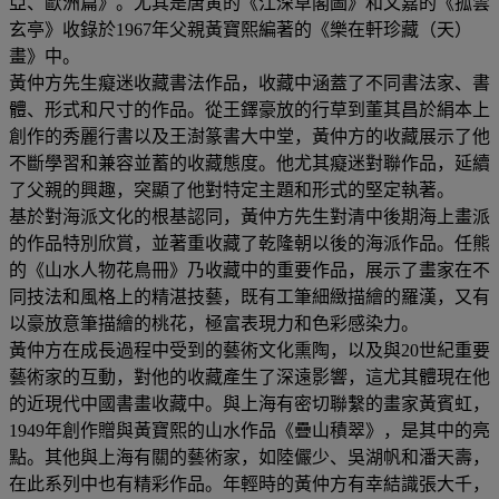
亞、歐洲篇》。尤其是唐寅的《江深草閣圖》和文嘉的《孤雲
玄亭》收錄於1967年父親黃寶熙編著的《樂在軒珍藏（天）
畫》中。
黃仲方先生癡迷收藏書法作品，收藏中涵蓋了不同書法家、書
體、形式和尺寸的作品。從王鐸豪放的行草到董其昌於絹本上
創作的秀麗行書以及王澍篆書大中堂，黃仲方的收藏展示了他
不斷學習和兼容並蓄的收藏態度。他尤其癡迷對聯作品，延續
了父親的興趣，突顯了他對特定主題和形式的堅定執著。
基於對海派文化的根基認同，黃仲方先生對清中後期海上畫派
的作品特別欣賞，並著重收藏了乾隆朝以後的海派作品。任熊
的《山水人物花鳥冊》乃收藏中的重要作品，展示了畫家在不
同技法和風格上的精湛技藝，既有工筆細緻描繪的羅漢，又有
以豪放意筆描繪的桃花，極富表現力和色彩感染力。
黃仲方在成長過程中受到的藝術文化熏陶，以及與20世紀重要
藝術家的互動，對他的收藏產生了深遠影響，這尤其體現在他
的近現代中國書畫收藏中。與上海有密切聯繫的畫家黃賓虹，
1949年創作贈與黃寶熙的山水作品《疊山積翠》，是其中的亮
點。其他與上海有關的藝術家，如陸儼少、吳湖帆和潘天壽，
在此系列中也有精彩作品。年輕時的黃仲方有幸結識張大千，