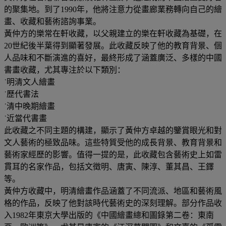
的聚集地。到了1990年，他將注意力從畫廊業務轉向自己的繪
畫、收藏和藝術諮詢事業。
黃仲方的樂常在軒收藏，以父親建立的樂在軒收藏為基礎，在
20世紀後半葉得到顯著發展。此收藏反映了他的教育背景、個
人品味和不斷演進的喜好，最終形成了涵蓋廣泛、多樣的中國
書畫收藏，尤其專注於以下類別：
˙明清文人繪畫
˙歷代書法
˙清中晚期繪畫
˙近當代書畫
此收藏之不同主題的構建，顯示了黃仲方卓越的鑒賞眼光和對
文人藝術的極致品味。這些特質受他的成長背景、教育背景和
藝術家經歷的影響。值得一提的是，此收藏包含藝術史上如雷
貫耳的名家作品，包括文徵明、唐寅、陳淳、董其昌、王鐸
等。
黃仲方收藏中，明清繪畫作品涵蓋了不同流派、地區和藝術風
格的作品，反映了他對該時代藝術史的深刻理解。部分作品收
入1982年東京大學出版的《中國繪畫總和圖錄第二卷：東南