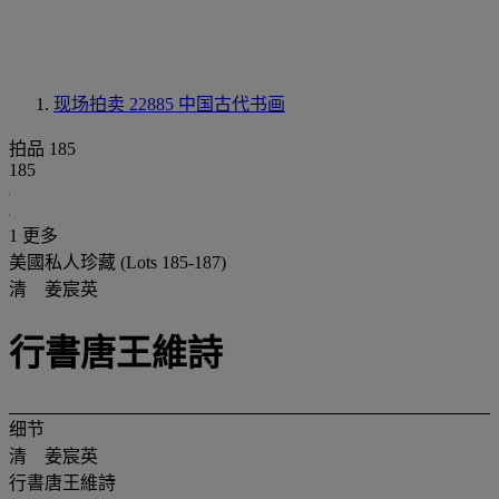
现场拍卖 22885
中国古代书画
拍品 185
185
1 更多
美國私人珍藏 (Lots 185-187)
清 姜宸英
行書唐王維詩
细节
清 姜宸英
行書唐王維詩