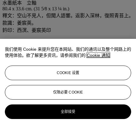
水墨紙本 立軸
80.4 x 33.6 cm. (31 5⁄8 x 13 ¼ in.)
釋文：空山不見人，但聞人語響。返影入深林，復照青苔上。
款識：姜宸英。
鈐印：西溟、姜宸英印
业务规定
我们使用 Cookie 来提升您在本网站、我们的通讯以及整个网路上的
登入
使用体验。欲了解更多资讯，请参阅我们的
Cookie 通知
浏览状况报告
COOKIE 设置
更多来自
中国古代书画
查看全部
仅限必要 COOKIE
查看全部
全部接受