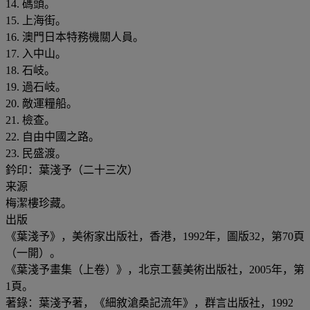
14. 碼頭。
15. 上海街。
16. 澳門日本特務機關人員。
17. 入中山。
18. 石岐。
19. 過石岐。
20. 敵運糧船。
21. 檢查。
22. 自由中國之路。
23. 民盛渡。
鈐印：葉淺予（二十三次）
来源
梅潔樓珍藏。
出版
《葉淺予》，美術家出版社，香港，1992年，圖版32，第70頁
（一開）。
《葉淺予畫集（上卷）》，北京工藝美術出版社，2005年，第
1頁。
著錄：葉淺予著，《細敘滄桑記流年》，群言出版社，1992