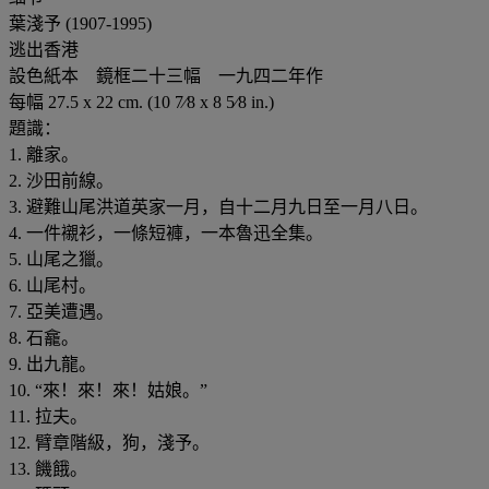
葉淺予 (1907-1995)
逃出香港
設色紙本 鏡框二十三幅 一九四二年作
每幅 27.5 x 22 cm. (10 7⁄8 x 8 5⁄8 in.)
題識：
1. 離家。
2. 沙田前線。
3. 避難山尾洪道英家一月，自十二月九日至一月八日。
4. 一件襯衫，一條短褲，一本魯迅全集。
5. 山尾之獵。
6. 山尾村。
7. 亞美遭遇。
8. 石龕。
9. 出九龍。
10. “來！來！來！姑娘。”
11. 拉夫。
12. 臂章階級，狗，淺予。
13. 饑餓。