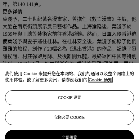
年，第140-141頁。
更多详情
葉淺予，二十世紀著名漫畫家，曾擔任《救亡漫畫》主編，他
大膽在南京街頭展示反日藝術作品。上海淪陷後，葉淺予於
1939年與丁聰等藝術家前往香港避難。然而，日軍入侵香港迫
使葉淺予與妻子逃往桂林。在桂林安全後，葉淺予記錄了他們
艱難的旅程，創作了23幅名為《逃出香港》的作品，記錄了忍
饑挨餓、村莊躲避月餘、及後離開九龍，最終返回中國等特別
時刻。1943年1月，桂林舉辦名為“香港的受難”藝術展，展出
了上百幅由親歷日軍佔領香港經歷的藝術家創作的油畫、木
我们使用 Cookie 来提升您在本网站、我们的通讯以及整个网路上的
刻、水彩、素描和漫畫等作品。本作或是此展覽作品，激起了
使用体验。欲了解更多资讯，请参阅我们的
Cookie 通知
戰時中國的愛國情緒。
COOKIE 设置
业务规定
登入
仅限必要 COOKIE
浏览状况报告
更多来自
中国近现代及当代书画
全部接受