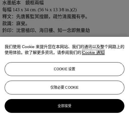
水墨紙本 鏡框兩幅
每幅 143 x 34 cm. (56 ¼ x 13 3⁄8 in.)(2)
釋文：先唐舊監冥搜願，疏竹清風獨有亭。
款識：寐叟。
鈐印：沈曾植印、海日樓、知一念即無量劫
业务规定
我们使用 Cookie 来提升您在本网站、我们的通讯以及整个网路上的
使用体验。欲了解更多资讯，请参阅我们的
Cookie 通知
登入
浏览状况报告
COOKIE 设置
更多来自
中国近现代及当代书画
仅限必要 COOKIE
查看全部
查看全部
全部接受