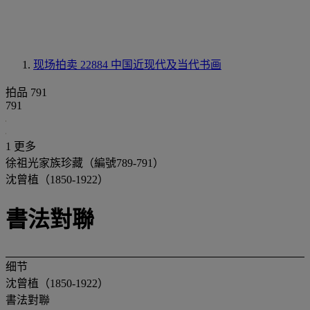
现场拍卖 22884
中国近现代及当代书画
拍品 791
791
1 更多
徐祖光家族珍藏（編號789-791）
沈曾植（1850-1922）
書法對聯
细节
沈曾植（1850-1922）
書法對聯