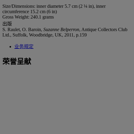
Size/Dimensions: inner diameter 5.7 cm (2 ¼ in), inner
circumference 15.2 cm (6 in)
Gross Weight: 240.1 grams
出版
S. Raulet, O. Baroin,
Suzanne Belperron
, Antique Collectors Club
Ltd., Suffolk, Woodbridge, UK, 2011, p.159
业务规定
荣誉呈献