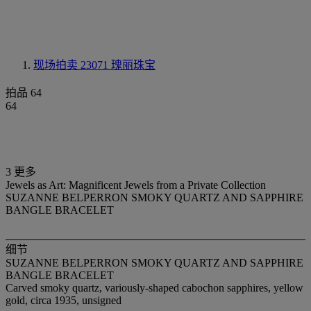
现场拍卖 23071
瑰丽珠宝
拍品 64
64
3 更多
Jewels as Art: Magnificent Jewels from a Private Collection
SUZANNE BELPERRON SMOKY QUARTZ AND SAPPHIRE
BANGLE BRACELET
细节
SUZANNE BELPERRON SMOKY QUARTZ AND SAPPHIRE
BANGLE BRACELET
Carved smoky quartz, variously-shaped cabochon sapphires, yellow
gold, circa 1935, unsigned