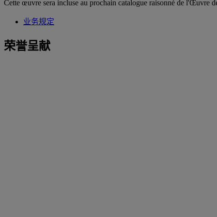
Cette œuvre sera incluse au prochain catalogue raisonné de l'Œuvre d
业务规定
荣誉呈献