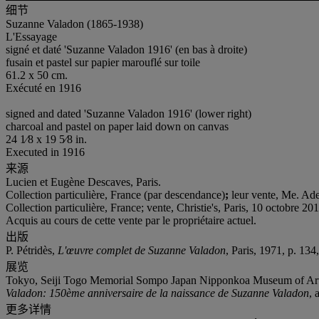
细节
Suzanne Valadon (1865-1938)
L'Essayage
signé et daté 'Suzanne Valadon 1916' (en bas à droite)
fusain et pastel sur papier marouflé sur toile
61.2 x 50 cm.
Exécuté en 1916
signed and dated 'Suzanne Valadon 1916' (lower right)
charcoal and pastel on paper laid down on canvas
24 1⁄8 x 19 5⁄8 in.
Executed in 1916
来源
Lucien et Eugène Descaves, Paris.
Collection particulière, France (par descendance)
;
leur vente, Me. Ade
Collection particulière, France; vente, Christie's, Paris, 10 octobre 201
Acquis au cours de cette vente par le propriétaire actuel.
出版
P. Pétridès,
L'œuvre complet de Suzanne Valadon
, Paris, 1971, p. 134
展览
Tokyo, Seiji Togo Memorial Sompo Japan Nipponkoa Museum of Art
Valadon: 150ème anniversaire de la naissance de Suzanne Valadon
, 
更多详情