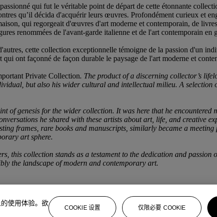
passionné qui fut le véritable point de départ de cette étonnante collecti
encontres qu’il décida d'acquérir leurs œuvres. Profondément curieux et 
 maison, qui regorgeait d'œuvres d'art moderne et contemporain, de livre
figures renommées de l'avant-garde italienne et de l'art contemporain en 
utres, cette collection exceptionnelle témoigne de la passion d'un indiv
art qui ont façonné de façon durable le paysage de l'art moderne et cont
portant Private Collection
. The product of a discerning collector’s life
dividual, but also his wider cultural and intellectual milieu. A selection
oint of genesis for the wider collection. It was here that he encountered
nversations he shared with these artists about art, life, and creative e
g frames, rare books and manuscripts, similarly became a meeting plac
porary art sphere.
, this collection stands as a testament to the dedication and passion o
libly the landscape of modern and contemporary art.
上的使用体验。欲
COOKIE 设置
仅限必要 COOKIE