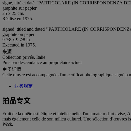
signé, titré et daté '''PARTICOLARE (IN CORRISPONDENZ
graphite sur papier
25 x 25 cm.
Réalisé en 1975.
signed, titled and dated '''PARTICOLARE (IN CORRISPOND
graphite on paper
9 7⁄8 x 9 7⁄8 in.
Executed in 1975.
来源
Collection privée, Italie
Puis par descendance au propriétaire actuel
更多详情
Cette œuvre est accompagnée d'un certificat photographique signé par l
业务规定
拍品专文
Fruit de la quête esthétique et intellectuelle d'un amateur d'art avisé,
A 
mais également celle de son milieu culturel. Une sélection d’œuvres is
Week.