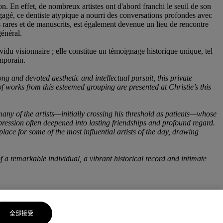
on. En effet, de nombreux artistes ont d'abord franchi le seuil de son
engagé, ce dentiste atypique a nourri des conversations profondes avec
s rares et de manuscrits, est également devenue un lieu de rencontre
général.
idu visionnaire ; elle constitue un témoignage historique unique, tel
emporain.
long and devoted aesthetic and intellectual pursuit, this private
 of works from this esteemed grouping are presented at Christie’s this
 many of the artists—initially crossing his threshold as patients—whose
xpression often deepened into lasting friendships and profound regard.
e for some of the most influential artists of the day, drawing
f a remarkable individual, a vibrant historical record and intimate
全部接受