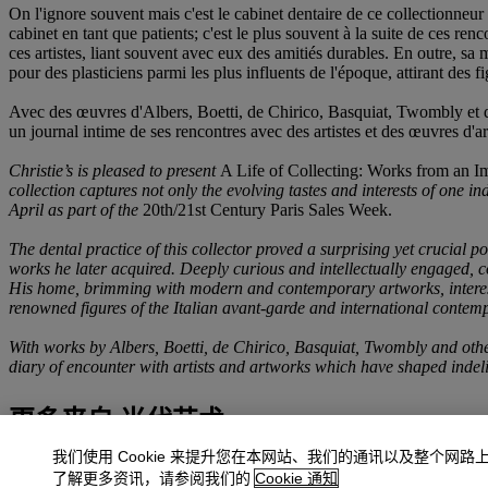
On l'ignore souvent mais c'est le cabinet dentaire de ce collectionneur 
cabinet en tant que patients; c'est le plus souvent à la suite de ces r
ces artistes, liant souvent avec eux des amitiés durables. En outre, sa
pour des plasticiens parmi les plus influents de l'époque, attirant des 
Avec des œuvres d'Albers, Boetti, de Chirico, Basquiat, Twombly et d'a
un journal intime de ses rencontres avec des artistes et des œuvres d'
Christie’s is pleased to present
A Life of Collecting: Works from an Im
collection captures not only the evolving tastes and interests of one in
April as part of the
20th/21st Century Paris Sales Week.
The dental practice of this collector proved a surprising yet crucial p
works he later acquired. Deeply curious and intellectually engaged, co
His home, brimming with modern and contemporary artworks, interestin
renowned figures of the Italian avant-garde and international contem
With works by Albers, Boetti, de Chirico, Basquiat, Twombly and others
diary of encounter with artists and artworks which have shaped inde
更多来自
当代艺术
我们使用 Cookie 来提升您在本网站、我们的通讯以及整个网路
查看全部
了解更多资讯，请参阅我们的
Cookie 通知