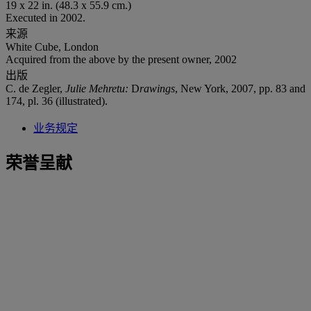
19 x 22 in. (48.3 x 55.9 cm.)
Executed in 2002.
来源
White Cube, London
Acquired from the above by the present owner, 2002
出版
C. de Zegler,
Julie Mehretu:
D
rawings
, New York, 2007, pp. 83 and
174, pl. 36 (illustrated).
业务规定
荣誉呈献