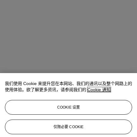
我们使用 Cookie 来提升您在本网站、我们的通讯以及整个网路上的
Allison Immergut
Vice President, Specialist, Co-Head of Day Sale
使用体验。欲了解更多资讯，请参阅我们的
Cookie 通知
查阅状况报告或联络我们查询更多拍品资料
COOKIE 设置
aimmergut@christies.com
+1 212 636 2106
登入
仅限必要 COOKIE
浏览状况报告