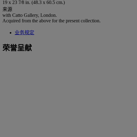
19 x 23 7⁄8 in. (48.3 x 60.5 cm.)
来源
with Catto Gallery, London.
Acquired from the above for the present collection.
业务规定
荣誉呈献