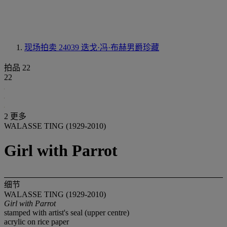
现场拍卖 24039
迭戈·冯·布赫男爵珍藏
拍品 22
22
2 更多
WALASSE TING (1929-2010)
Girl with Parrot
细节
WALASSE TING (1929-2010)
Girl with Parrot
stamped with artist's seal (upper centre)
acrylic on rice paper