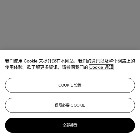
我们使用 Cookie 来提升您在本网站、我们的通讯以及整个网路上的
Elizabeth Comba
Specialist
使用体验。欲了解更多资讯，请参阅我们的
Cookie 通知
查阅状况报告或联络我们查询更多拍品资料
COOKIE 设置
ecomba@christies.com
+44 (0) 20 7389 2254
登入
仅限必要 COOKIE
浏览状况报告
更多来自
迭戈·冯·布赫男爵珍藏
全部接受
查看全部