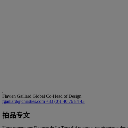
Flavien Gaillard
Global Co-Head of Design
fgaillard@christies.com
+33 (0)1 40 76 84 43
拍品专文
Nous remercions Dagmar de La Tour d’Auvergne, représentante des aya