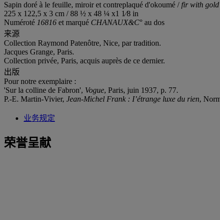
Sapin doré à le feuille, miroir et contreplaqué d'okoumé /
fir with
gold 
225 x 122,5 x 3 cm / 88 ½ x 48 ¼ x1 1⁄8 in
Numéroté
16816
et marqué
CHANAUX&C
° au dos
来源
Collection Raymond Patenôtre, Nice, par tradition.
Jacques Grange, Paris.
Collection privée, Paris, acquis auprès de ce dernier.
出版
Pour notre exemplaire :
'Sur la colline de Fabron',
Vogue
, Paris, juin 1937, p. 77.
P.-E. Martin-Vivier,
Jean-Michel Frank : I’étrange luxe du rien
, Norm
业务规定
荣誉呈献