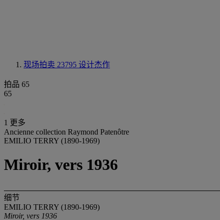
现场拍卖 23795
设计杰作
拍品 65
65
1 更多
Ancienne collection Raymond Patenôtre
EMILIO TERRY (1890-1969)
Miroir, vers 1936
细节
EMILIO TERRY (1890-1969)
Miroir, vers 1936