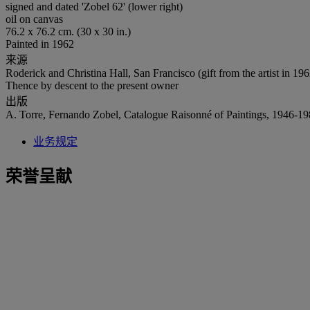
signed and dated 'Zobel 62' (lower right)
oil on canvas
76.2 x 76.2 cm. (30 x 30 in.)
Painted in 1962
来源
Roderick and Christina Hall, San Francisco (gift from the artist in 196
Thence by descent to the present owner
出版
A. Torre, Fernando Zobel, Catalogue Raisonné of Paintings, 1946-198
业务规定
荣誉呈献