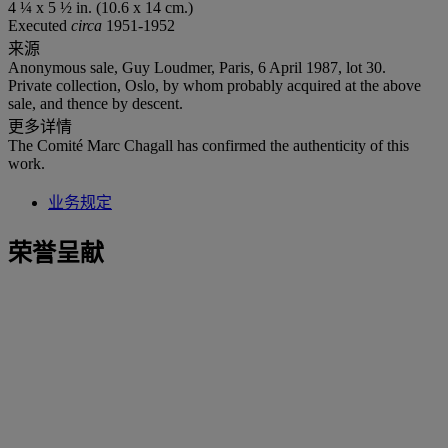
4 ¼ x 5 ½ in. (10.6 x 14 cm.)
Executed
circa
1951-1952
来源
Anonymous sale, Guy Loudmer, Paris, 6 April 1987, lot 30.
Private collection, Oslo, by whom probably acquired at the above
sale, and thence by descent.
更多详情
The Comité Marc Chagall has confirmed the authenticity of this
work.
业务规定
荣誉呈献