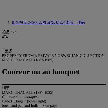
现场拍卖 24038
印象派及现代艺术纸上作品
拍品 474
474
1 更多
PROPERTY FROM A PRIVATE NORWEGIAN COLLECTION
MARC CHAGALL (1887-1985)
Coureur nu au bouquet
细节
MARC CHAGALL (1887-1985)
Coureur nu au bouquet
signed 'Chagall' (lower right)
brush and pen and India ink on paper