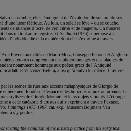
Salvo ; ensemble, elles témoignent de l’évolution de son art, de ses
né d’une lueur féérique. Au loin, un soleil se lève – ou se couche,
timents de nuances d’ocre, de vert citron et de magenta. Un minaret
ôt dans un tout autre registre,
31 Siciliani
(1976) superpose à la
’idée d’individualité et la manière dont elle s’exprime à travers
de l’Arte Povera aux côtés de Mario Merz, Giuseppe Penone et Alighiero
es premières œuvres comprennent des photomontages et des plaques de
le, rendant notamment hommage aux poètes grecs de l’Antiquité
 Scarlatti et Vincenzo Bellini, ainsi qu’à Salvo lui-même. L’œuvre
és par les scènes de rues aux accents métaphysiques de Giorgio de
 entièrement fondé sur l’espace et les horizons ruraux ou urbains. La
mortes stylisées de Giorgio Morandi et leurs objets vibrants. L’étrange
nne à cette catégorie d’artistes qui s’expriment à travers l’extase,
lvo: Paintings 1975-1987
, cat. exp., Museum Boijmans Van
ateur à s’y perdre.
strating the evolution of the artist’s practice from his early text-