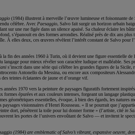
aggio
(1984) illustrent à merveille l’œuvre lumineuse et foisonnante de 
 rendu célèbre. Avec
Paesaggio
, Salvo fait surgir un horizon urbain baig
lant sur une rue figée dans un silence apaisé. Sa chaleur éclaire les bâ
ofond, s’épanouit en des formes arrondies. Réalisé près de dix ans plus t
’île. À elles deux, ces œuvres révèlent l’intérêt constant de Salvo pour l
 à la fin des années 1960 à Turin, où il devient une figure essentielle 
ité du langage pour mieux révéler son caractère ludique et malléable. S
iani
s’inscrit dans une série qui célèbre les grandes figures de la Sici
attrocento Antonello da Messina, ou encore aux compositeurs Alessandro
des teintes éclatantes de jaune et d’orange vif.
es années 1970 vers la peinture de paysages figuratifs fortement inspir
formes épurées et aux couleurs intenses, forgeant un langage plastique
 formes géométriques essentielles, évoque, à bien des égards, les natures 
es paysages visionnaires d’Henri Rousseau. « Il se pourrait que j’appartie
ntre dort, pénètrent la toile pour lui donner forme » (l’artiste, cité
in
Sa
uvrent les portes de l’univers envoûtant de Salvo — et invitent le spect
saggio
(1984) are emblematic of Salvo’s vibrant, expansive oeuvre, demon