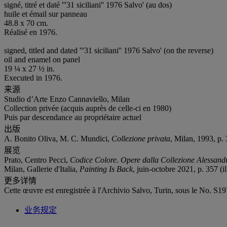
signé, titré et daté '''31 siciliani'' 1976 Salvo' (au dos)
huile et émail sur panneau
48.8 x 70 cm.
Réalisé en 1976.
signed, titled and dated '''31 siciliani'' 1976 Salvo' (on the reverse)
oil and enamel on panel
19 ¼ x 27 ½ in.
Executed in 1976.
来源
Studio d’Arte Enzo Cannaviello, Milan
Collection privée (acquis auprès de celle-ci en 1980)
Puis par descendance au propriétaire actuel
出版
A. Bonito Oliva, M. C. Mundici,
Collezione privata
, Milan, 1993, p. 
展览
Prato, Centro Pecci,
Codice Colore.
Opere dalla Collezione Alessand
Milan, Gallerie d'Italia,
Painting Is Back
, juin-octobre 2021, p. 357 (il
更多详情
Cette œuvre est enregistrée à l'Archivio Salvo, Turin, sous le No. S19
业务规定