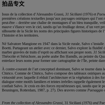
拍品专文
Issus de la collection d’Alessandro Grassi,
31 Siciliani
(1976) et
Paes
premières créations textuelles jusqu’aux paysages oniriques qui l’ont
peut-être – derrière une chaîne de montagnes d’un bleu tranquille, veil
mauve s’élance vers le ciel, tandis qu’un feuillage dense, d’un vert pr
silhouette de la Sicile les noms des principales figures historiques de l
l’histoire et les territoires.
Né Salvatore Mangione en 1947 dans la Sicile rurale, Salvo s’installe
Boetti. Partageant un atelier avec ce dernier, Salvo explore la fluid
marbre gravées de traits d’esprit ou affichant son propre nom.
31 Sicil
Théocrite et Stésichore, au poète arabe Ibn Ḥamdīs, au peintre du Qu
entrelace leurs noms pour former une cartographie de l’île, peinte dans 
À contre-courant de l’art conceptuel dominant, Salvo se tourne dans l
Chirico. Comme de Chirico, Salvo compose des tableaux oniriques aux 
virtuosité avec laquelle il réduit l’architecture et la végétation à des
dialogue entre motifs familiers et teintes irréelles rappelle également l
confiait Salvo. Je crois en des forces mystérieuses qui, tandis que le pei
Beuningen, Rotterdam, 1987, p. 27). Des œuvres comme
Paesaggio
o
From the collection of Alessandro Grassi,
31 Siciliani
(1976) and
Pae