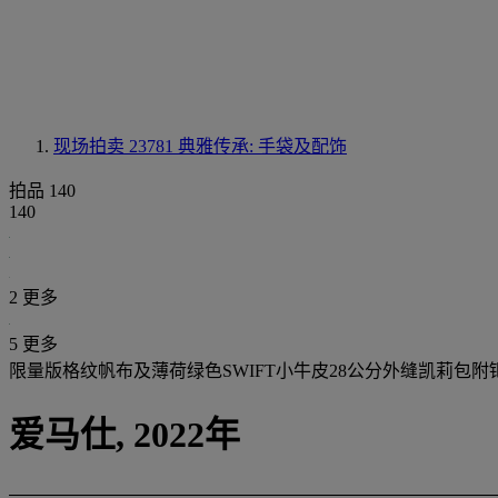
现场拍卖 23781
典雅传承: 手袋及配饰
拍品 140
140
2 更多
5 更多
限量版格纹帆布及薄荷绿色SWIFT小牛皮28公分外缝凯莉包附
爱马仕, 2022年