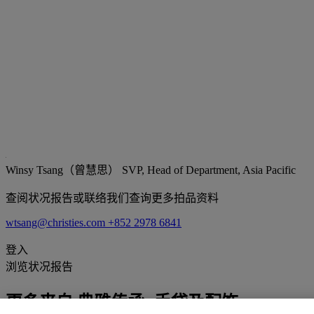
Winsy Tsang（曾慧思）
SVP, Head of Department, Asia Pacific
查阅状况报告或联络我们查询更多拍品资料
wtsang@christies.com
+852 2978 6841
登入
浏览状况报告
更多来自
典雅传承: 手袋及配饰