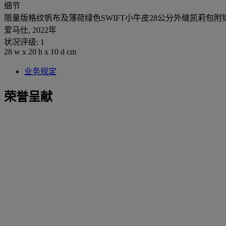
细节
限量版格纹帆布及薄荷绿色SWIFT小牛皮28公分外缝凯莉包附
爱马仕, 2022年
状况评级: 1
28 w x 20 h x 10 d cm
业务规定
荣誉呈献