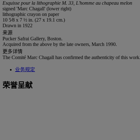
Esquisse pour la lithographie M. 33, L'homme au chapeau melon
signed 'Marc Chagall' (lower right)
lithographic crayon on paper
10 5⁄8 x 7 ½ in. (27 x 19.1 cm.)
Drawn in 1922
来源
Pucker Safrai Gallery, Boston.
Acquired from the above by the late owners, March 1990.
更多详情
The Comité Marc Chagall has confirmed the authenticity of this work
业务规定
荣誉呈献