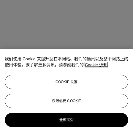
我们使用 Cookie 来提升您在本网站、我们的通讯以及整个网路上的
Winsy Tsang（曾慧思）
SVP, Head of Department, Asia Pacific
使用体验。欲了解更多资讯，请参阅我们的
Cookie 通知
查阅状况报告或联络我们查询更多拍品资料
COOKIE 设置
wtsang@christies.com
+852 2978 6841
登入
仅限必要 COOKIE
浏览状况报告
更多来自
典雅传承: 手袋及配饰
全部接受
查看全部