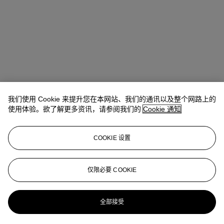
我们使用 Cookie 来提升您在本网站、我们的通讯以及整个网路上的
Winsy Tsang（曾慧思）
SVP, Head of Department, Asia Pacific
使用体验。欲了解更多资讯，请参阅我们的
Cookie 通知
查阅状况报告或联络我们查询更多拍品资料
COOKIE 设置
wtsang@christies.com
+852 2978 6841
登入
仅限必要 COOKIE
浏览状况报告
更多来自
典雅传承: 手袋及配饰
全部接受
查看全部