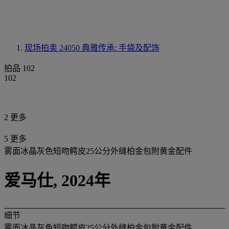
现场拍卖 24050
典雅传承: 手袋及配饰
拍品 102
102
2 更多
5 更多
雾面冰晶灰色短吻鳄皮25公分外缝柏金包附黄金配件
爱马仕, 2024年
细节
雾面冰晶灰色短吻鳄皮25公分外缝柏金包附黄金配件