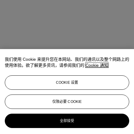
我们使用 Cookie 来提升您在本网站、我们的通讯以及整个网路上的
Winsy Tsang（曾慧思）
SVP, Head of Department, Asia Pacific
使用体验。欲了解更多资讯，请参阅我们的
Cookie 通知
查阅状况报告或联络我们查询更多拍品资料
COOKIE 设置
wtsang@christies.com
+852 2978 6841
登入
仅限必要 COOKIE
浏览状况报告
更多来自
典雅传承: 手袋及配饰
全部接受
查看全部