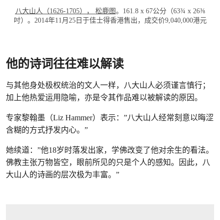
八大山人（1626-1705）， 松鹿图
。161.8 x 67公分（63¾ x 26⅜
吋）。2014年11月25日于佳士得香港售出，成交价9,040,000港元
他的诗词往往难以解读
与其他身处极权统治的文人一样，八大山人必须谨言慎行；
加上他热爱运用隐喻，亦是令其作品难以被解读的原因。
专家黎翰墨（Liz Hammer）表示：”八大山人经常刻意以晦涩
含糊的方式抒发内心。”
她续道：”他18岁时落发出家，学佛改变了他对余生的看法。
佛教主张万物皆空，眼前所见的只是个人的感知。因此，八
大山人的诗画的层次极为丰富。”