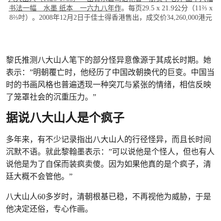
书法一幅 水墨 纸本 一六九八年作
。每页29.5 x 21.9公分（11⅔ x
8⅔吋）。2008年12月2日于佳士得香港售出，成交价34,260,000港元
黎氏推测八大山人笔下的部分怪异意像源于其成长时期。她
表示：”明朝覆亡时，他经历了中国改朝换代的巨变。中国当
时的书画风格也普遍透现一种突兀与紧张的情绪，相信反映
了笼罩社会的沉重压力。”
据说八大山人是个疯子
多年来，有不少记录指出八大山人的行径怪异，而且长时间
沉默不语。就此黎翰墨表示：”可以说他是个怪人，但也有人
说他是为了自保而装疯卖傻。因为如果他真的是个疯子，清
廷大概不会管他。”
八大山人60多岁时，清朝根基已稳，不再视他为威胁，于是
他决定还俗，专心作画。