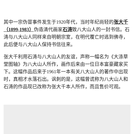
其中一宗伪冒事件发生于1920年代，当时年纪尚轻的
张大千
（1899-1983）
伪造清代画家
石涛
致八大山人的一封书信。石
涛与八大山人同样来自明朝宗室，在明代覆亡时逃到佛寺，
此后便与八大山人保持书信往来。
张大千利用石涛与八大山人的友谊，声称一幅名为《大涤草
堂图轴》为八大山人所作，画作后来由一位日本富豪藏家买
下。这幅作品后来于1961年一本有关八大山人的著作中出现
时，真相才水落石出。讽刺的是，这幅曾谎称为八大山人和
石涛的作品现已改称为张大千本人所作，而且售价可观。