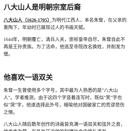
八大山人是明朝宗室后裔
八大山人（1626-1705）
为明代江西人，本名朱耷，在父亲的
熏陶下，年幼时已展现过人的书画天赋。
1644年，明朝覆亡，清兵入关，崇祯皇帝自尽，朱耷自此不
再是王孙贵族。为了活命，他逃至寺院改名换姓，并削发为
僧。
他喜欢一语双关
朱耷一生曾使用多个字号，其中最为人熟悉的是”八大山
人”。学者推测，由于这四个字竖着连写时，既似”笑”字也
似”哭”字，他遂选择此外号，暗喻他对国破家亡的荒谬悲伤
之情。
八大山人随后数年创作的诗画皆充满一语双关和弦外之音，