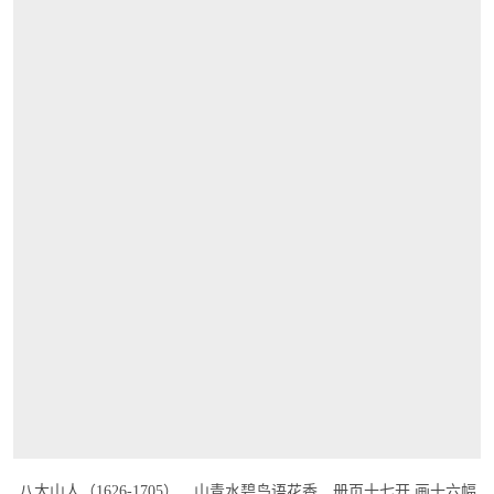
打开链接 HTTPS://WWW.CHRISTIES.COM/
八大山人（1626-1705） 山青水碧鸟语花香 册页十七开 画十六幅