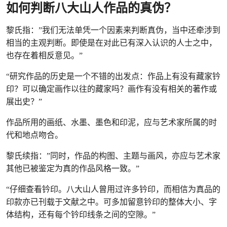
如何判断八大山人作品的真伪？
黎氏指：”我们无法单凭一个因素来判断真伪，当中还牵涉到
相当的主观判断。即使是在对此已有深入认识的人士之中，
也存在着相反意见。”
“研究作品的历史是一个不错的出发点：作品上有没有藏家钤
印？可以确定画作以往的藏家吗？画作有没有相关的著作或
展出史？”
作品所用的画纸、水墨、墨色和印泥，应与艺术家所属的时
代和地点吻合。
黎氏续指：”同时，作品的构图、主题与画风，亦应与艺术家
其他已被鉴定为真的作品风格一致。”
“仔细查看钤印。八大山人曾用过许多钤印，而相信为真品的
印款亦已刊载于文献之中。可多加留意钤印的整体大小、字
体结构，还有每个钤印线条之间的空隙。”