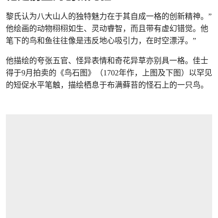
黎氏认为八大山人的独特魅力在于其自成一格的创新精神。”
他绘画的动物栩栩如生、灵动睿智，而且带有虚幻错觉。他
笔下的鸟和鱼往往像是违反地心吸引力，在时空漂浮。”
他描绘的夸张五官、怪异表情和奇花异草亦别具一格。佳士
得于9月拍卖的《鸟石图》（1702年作，上图及下图）以罕见
的短促水平笔触，描绘栖息于布满藓苔的怪石上的一只鸟。