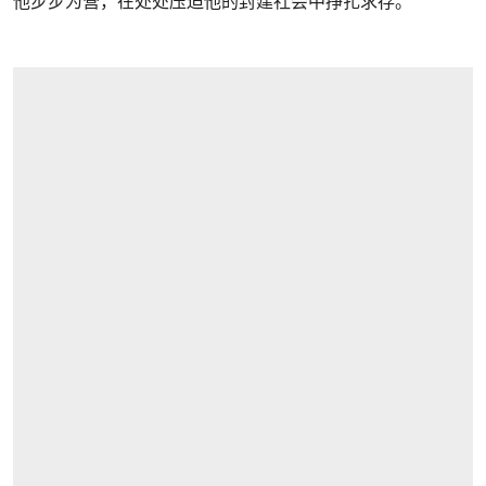
他步步为营，在处处压迫他的封建社会中挣扎求存。