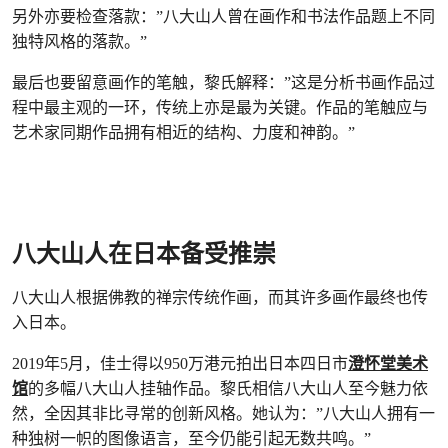
另外亦要检查落款：”八大山人曾在画作和书法作品题上不同
独特风格的落款。”
最后也要留意画作的笔触，黎氏解释：”这是分析书画作品过
程中最主观的一环，传统上亦是最为关键。作品的笔触应与
艺术家同期作品拥有相近的结构、力度和神韵。”
八大山人在日本备受推崇
八大山人根据佛教的禅宗传统作画，而其许多画作最终也传
入日本。
2019年5月，佳士得以950万港元拍出日本四日市
澄怀堂美术
馆
的多幅八大山人挂轴作品。黎氏相信八大山人至今魅力依
然，全因其非比寻常的创新风格。她认为：”八大山人拥有一
种独树一帜的图像语言，至今仍能引起无数共鸣。”