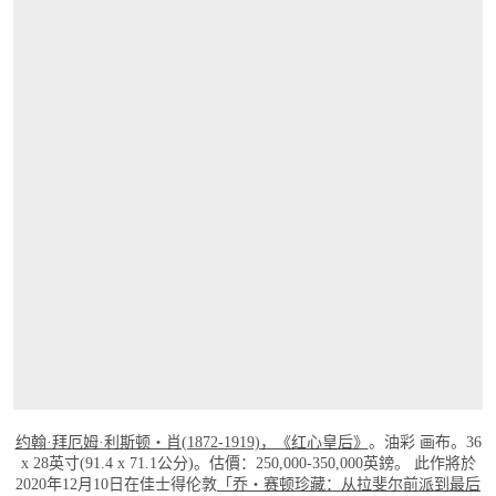
打开链接 HTTPS://WWW.CHRISTIES.COM/
约翰·拜厄姆·利斯顿‧肖(1872-1919)，《红心皇后》
。油彩 画布。36
x 28英寸(91.4 x 71.1公分)。估價：250,000-350,000英鎊。 此作將於
2020年12月10日在佳士得伦敦
「乔・赛顿珍藏：从拉斐尔前派到最后