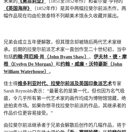
米莱的
《奥菲莉亚》
（1851至1852年作）和霍尔曼·亨特的
《英国海岸》
（1852年作）是其中两幅拉斐尔前派杰作，两
幅作品现在均由伦敦泰特不列颠美术馆永久收藏并展出。
兄弟会成立五年便解散，但其理念却被随后两代艺术家继
承。后期的拉斐尔前派艺术家一直创作至二十世纪初，当中
包括
约翰·拜厄姆·肖（John Byam Shaw）
、
伊夫林‧德‧摩
根（Evelyn De Morgan）
和
约翰‧威廉‧沃特豪斯（John
William Waterhouse）
。
佳士得
维多利亚时代、拉斐尔前派及英国印象派艺术
专家
Sarah Reynolds表示：“最著名的是第一代，但也因为名气极
盛，令几乎所有第一代艺术家的画作均成为博物馆馆藏，绝
迹拍卖市场。如果你想寻找拉斐尔前派的作品，其继承者的
作品价位更容易接受。”
由拉斐尔前派继承者于兄弟会解散后创作的几幅作品，将于