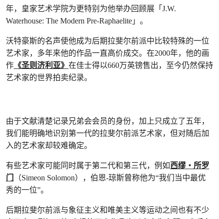
年，皇家艺术学院为更特别为他举办回顾展「J.W.
Waterhouse: The Modern Pre-Raphaelite」。
沃特豪斯的名声使他成为后期拉斐尔前派中比较特殊的一位
艺术家，多年来他的作品一直高价成交。在2000年，他的画
作
《圣则济利亚》
在佳士得以660万英镑售出，至今仍然保持
艺术家的世界拍卖纪录。
由于文献清楚记录兄弟会会员的身份，加上只成立了五年，
我们能明确地识别第一代的拉斐尔前派艺术家，但对随后加
入的艺术家却较难确定。
有些艺术家可能同时属于第二代和第三代，例如
西缪‧所罗
门
（Simeon Solomon），伯恩-琼斯曾称他为“我们当中最优
秀的一位”。
后期拉斐尔前派与象征主义和唯美主义等运动之间也有不少