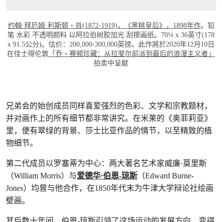
约翰·拜厄姆·利斯顿‧肖(1872-1919)，《黑桃皇后》，1898年作
。铅
笔 水彩 不透明颜料 以阿拉伯树胶加光 刮擦画纸。70⅛ x 36英寸(178
x 91.5公分)。估价：200,000-300,000英镑。此作將於2020年12月10日
在佳士得伦敦
「乔・赛顿珍藏：从拉斐尔前派到最后的浪漫主义者」
拍卖中呈献
兄弟会的始创成员同样喜爱强烈的色彩、文学和宗教题材，
并对画作上的所有细节都非常讲究。在米莱的《奥菲莉亚》
里，便有翠绿的背景、莎士比亚作品的情节，以至精致的植
物细节。
第二代成员以罗塞蒂为中心：两大著名艺术家威廉·莫里斯
（William Morris）与
爱德华·伯恩-琼斯
（Edward Burne-
Jones）均曾与他合作，在1850年代末为牛津大学辩论社绘画
壁画。
其后数十年间，伯恩-琼斯引领了这场运动的发展方向，变得