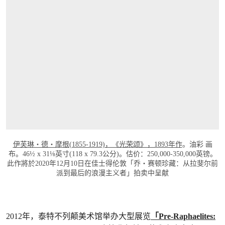
伊芙琳‧德‧摩根(1855-1919)，《光荣颂》，1893年作
。油彩 画
布。46½ x 31⅛英寸(118 x 79.3公分)。估价：250,000-350,000英镑。
此作將於2020年12月10日在佳士得伦敦「乔・赛顿珍藏：从拉斐尔前
派到最后的浪漫主义者」拍卖中呈献
2012年，泰特不列颠美术馆举办大型展览
「Pre-Raphaelites: