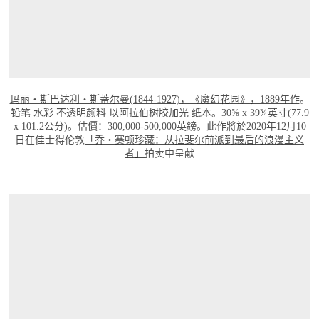
玛丽‧斯巴达利‧斯蒂尔曼(1844-1927)，《魔幻花园》，1889年作
。
铅笔 水彩 不透明颜料 以阿拉伯树胶加光 纸本。30⅝ x 39¾英寸(77.9
x 101.2公分)。估價：300,000-500,000英鎊。此作將於2020年12月10
日在佳士得伦敦
「乔・赛顿珍藏：从拉斐尔前派到最后的浪漫主义
者」
拍卖中呈献