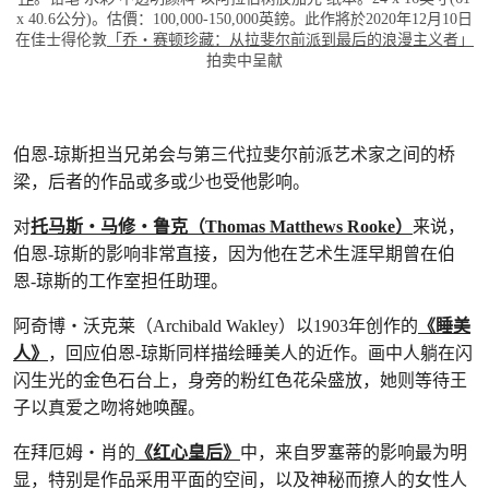
x 40.6公分)。估價：100,000-150,000英鎊。此作將於2020年12月10日
在佳士得伦敦
「乔・赛顿珍藏：从拉斐尔前派到最后的浪漫主义者」
拍卖中呈献
伯恩-琼斯担当兄弟会与第三代拉斐尔前派艺术家之间的桥
梁，后者的作品或多或少也受他影响。
对
托马斯‧马修‧鲁克（Thomas Matthews Rooke）
来说，
伯恩-琼斯的影响非常直接，因为他在艺术生涯早期曾在伯
恩-琼斯的工作室担任助理。
阿奇博‧沃克莱（Archibald Wakley）以1903年创作的
《睡美
人》
，回应伯恩-琼斯同样描绘睡美人的近作。画中人躺在闪
闪生光的金色石台上，身旁的粉红色花朵盛放，她则等待王
子以真爱之吻将她唤醒。
在拜厄姆‧肖的
《红心皇后》
中，来自罗塞蒂的影响最为明
显，特别是作品采用平面的空间，以及神秘而撩人的女性人