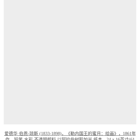
打开链接 HTTPS://WWW.CHRISTIES.COM/
爱德华·伯恩-琼斯 (1833-1898)，《勒内国王的蜜月：绘画》，1861年
作
。铅笔 水彩 不透明颜料 以阿拉伯树胶加光 纸本。24 x 16英寸(61