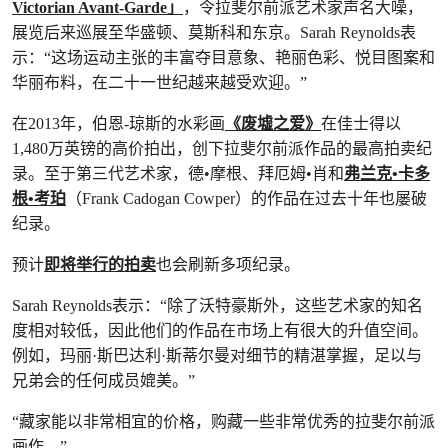
Victorian Avant-Garde」
，令拉斐尔前派艺术家声名大噪，
展览后来巡展至华盛顿、莫斯科和东京。Sarah Reynolds表
示：“这场运动主张的丰富夺目意象、艳丽色彩、悦目图案和
华丽布料，在二十一世纪越来越受欢迎。”
在2013年，伯恩-琼斯的水彩画
《废墟之爱》
在佳士得以
1,480万英镑的高价拍出，创下拉斐尔前派作品的最高拍卖纪
录。至于第三代艺术家，德•摩根、拜厄姆•肖和
弗兰克•卡多
根•考珀
（Frank Cadogan Cowper）的作品在过去十年也屡破
纪录。
预计
即将举行的拍卖
也会刷新多项纪录。
Sarah Reynolds表示：“除了沃特豪斯外，这些艺术家的知名
度相对较低，因此他们的作品在市场上有很大的升值空间。
例如，玛丽·斯巴达利·斯蒂尔曼对细节的精湛掌握，足以与
兄弟会的任何成员媲美。”
“藏家能以非常相宜的价格，购藏一些非常优秀的拉斐尔前派
画作。”