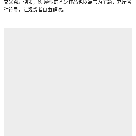
交叉点。例如，德·摩根的不少作品也以寓言为主题，充斥各
种符号，让观赏者自由解读。
打开链接 HTTPS://WWW.CHRISTIES.COM/