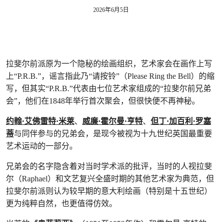
2026年6月5日
拉斐尔前派原为一个隐秘的绘画组织，艺术家会在画作上写
上“P.R.B.”，谣言指此乃“请按铃”（Please Ring the Bell）的缩
写，但其实“P.R.B.”代表由七位艺术家组成的“拉斐尔前兄弟
会”，他们在1848年举行首次聚会，但很快便不再神秘。
约翰·艾佛雷特·米莱
、
威廉·霍尔曼·亨特
、
但丁·加百利·罗塞
蒂
与同伴参与的兄弟会，是现今被视为十九世纪英国最重要
艺术运动的一部分。
兄弟会的名字隐含着对当时学术派的批评，当时的人视拉斐
尔（Raphael）和文艺复兴全盛时期的其他艺术家为典范，但
拉斐尔前派则认为较早期的意大利绘画（特别是十五世纪）
更为纯粹自然，也更值得仿效。