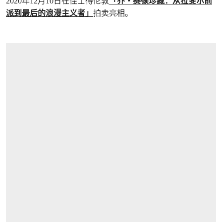
2020年12月10日在佳士得伦敦
「乔・赛顿珍藏：从拉斐尔前
派到最后的浪漫主义者」
拍卖亮相。