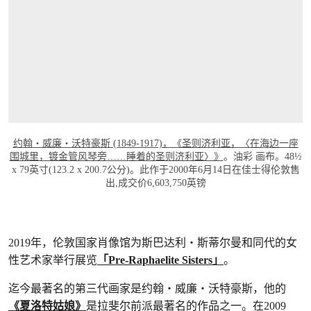
打开链接 HTTPS://WWW.CHRISTIES.COM/L
约翰‧威廉‧沃特豪斯 (1849-1917)，《圣则济利亚，〈在海边一座
围城里，镀金管风琴旁……睡着的圣则济利亚〉》
。油彩 画布。48½
x 79英寸(123.2 x 200.7公分)。此作于2000年6月14日在佳士得伦敦售
出,成交价6,603,750英镑
2019年，伦敦国家肖像馆为斯巴达利‧斯蒂尔曼和同代的女
性艺术家举行展览
「Pre-Raphaelite Sisters」
。
迄今最著名的第三代画家是约翰‧威廉‧沃特豪斯，他的
《夏洛特姑娘》
是拉斐尔前派最著名的作品之一。在2009