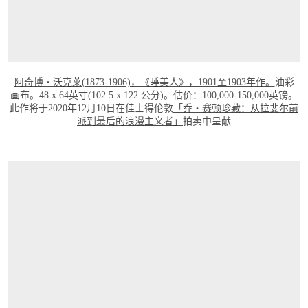
阿奇博‧沃克莱(1873-1906)，《睡美人》，1901至1903年作。
油彩
画布。48 x 64英寸(102.5 x 122 公分)。估价：100,000-150,000英镑。
此作将于2020年12月10日在佳士得伦敦
「乔・赛顿珍藏：从拉斐尔前
派到最后的浪漫主义者」
拍卖中呈献
打开链接 HTTPS://WWW.CHRISTIES.COM/