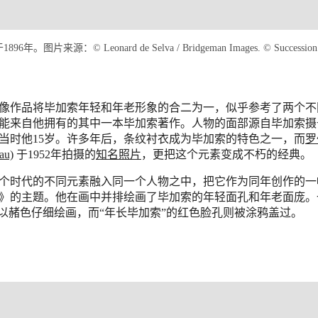
来源：© Leonard de Selva / Bridgeman Images. © Succession Pica
像作品将毕加索年轻和年老形象的合二为一，似乎参考了两个不
能来自他拥有的其中一本毕加索著作。人物的面部源自毕加索摄于
当时他15岁。许多年后，条纹衬衣成为毕加索的特色之一，而
罗
au)
于1952年拍摄的
知名照片
，更把这个元素变成不朽的经典。
个时代的不同元素融入同一个人物之中，把它作为同年创作的一
》的主题。他在画中并排绘画了毕加索的年轻面孔和年老面庞。
”以赭色仔细绘画，而“年长毕加索”的红色脸孔则被涂鸦盖过。