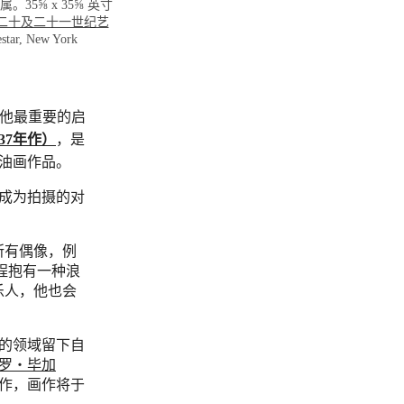
。35⅝ x 35⅝ 英寸
二十及二十一世纪艺
tar, New York
他最重要的启
37年作）
，是
型油画作品。
成为拍摄的对
所有偶像，例
名的过程抱有一种浪
乐人，他也会
的领域留下自
罗‧毕加
作，画作将于