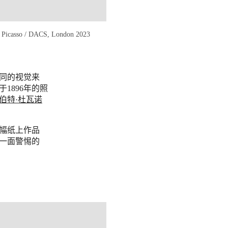
sso / DACS, London 2023
同的视觉来
1896年的照
伯特·杜瓦诺
幅纸上作品
一面警惕的