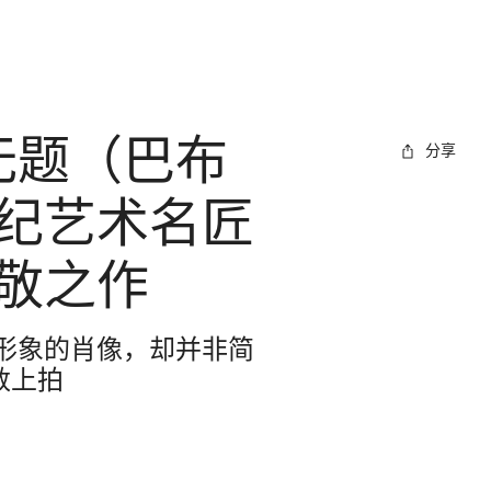
无题（巴布
分享
纪艺术名匠
敬之作
形象的肖像，却并非简
敦上拍