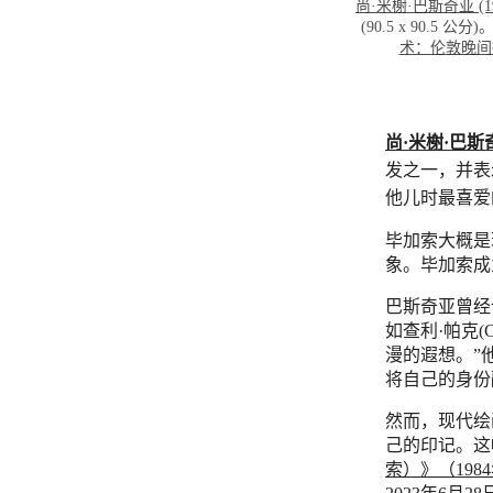
尚·米榭·巴斯奇亚 (
(90.5 x 90.5 
术：伦敦晚间
尚·米榭·巴斯奇亚(J
发之一，并表
他儿时最喜爱
毕加索大概是
象。毕加索成
巴斯奇亚曾经
如查利·帕克(Ch
漫的遐想。”
将自己的身份
然而，现代绘
己的印记。这
索）》（198