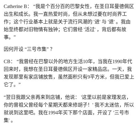
Catherine B： “我是个百分百的巴黎女性，在圣日耳曼德佩区
出生和成长。我一直热爱时尚，但从未想过要在时尚界工
作；这个行业基本上就是关于流行风潮的 '进' 与 '退' 。我由
始至终都对旧物情有独钟；它们曾经 '活过' ，背后都有故
事。”
因何开设 “三号市集” ？
CB： “我曾经在巴黎以外的地方生活10年，当我在1990年代
回来时，我想在圣日耳曼德佩区开设一家精品店。一天，我
发现那里有家店铺放售，虽然面积只有9平方米，但我已爱上
它了。”
“翌日我跟父亲再来到店铺，他说： '这里以前是家理发店，
你的曾祖父曾经每个星期天都来修胡子！' 我不太迷信，所以
就说到这里吧。我在1994年买下那个店面，开设了 '三号市
集' 。