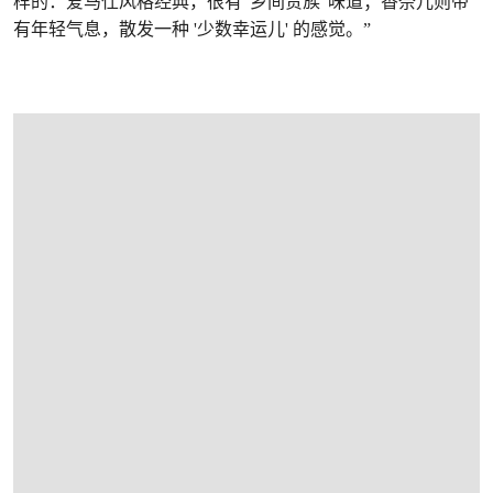
样的：爱马仕风格经典，很有 '乡间贵族' 味道；香奈儿则带
有年轻气息，散发一种 '少数幸运儿' 的感觉。”
在画廊中打开图片