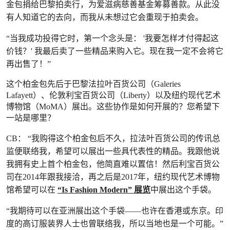
金包捐给巴黎拍卖行，为爱滋病慈善基金筹募善款。从此没
有人知道它的去向，而我从未想过它会重现于拍卖会。
“当我成功投得它时，第一个念头是： '我要怎样才付得起这
价钱？' 我最后卖了一些精品来购入它。现在我一定不会将它
再出售了！”
这个柏金包先后于巴黎法拉叶百货公司（Galeries
Lafayett）、伦敦利宝百货公司（Liberty）以及纽约现代艺术
博物馆（MoMA）展出。这些协作是如何开展的？您希望下
一站是哪里？
CB： “我购得这个柏金包后不久，拉法叶百货公司的传讯总
监便联络我，希望可以展出一些具代表性的精品。我跟他说
我拥有史上首个柏金包，他简直难以置信！然后利宝百货公
司在2014年跟我接洽，再之后是2017年，纽约现代艺术博物
馆希望可以在
“Is Fashion Modern” 展览
中展出这个手袋。
“我期待可以在亚洲展出这个手袋——也许在香港或东京。印
度的高订服装界人士也曾联络我，所以当地也是一个可能。”