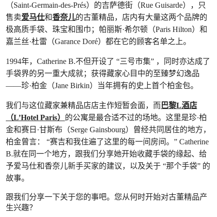
（Saint-Germain-des-Prés）的吉萨德街（Rue Guisarde），只
售卖
爱马仕
和
香奈儿
的古董精品，店内有大量这两个品牌的
极高质手袋、珠宝和围巾；帕丽斯·希尔顿（Paris Hilton）和
嘉兰丝·杜雷（Garance Doré）都在它的顾客名单之上。
1994年，Catherine B.不但开设了 “三号市集” ，同时亦达成了
手袋界的另一重大成就；获得藏家心目中的至臻梦幻逸品
——珍·柏金（Jane Birkin）当年拥有的史上首个柏金包。
我们与这位藏家兼精品店店主作短暂会面，而
巴黎L酒店
（L’Hotel Paris）
的公寓是最合适不过的场地。这里是珍·柏
金和赛日·甘斯布（Serge Gainsbourg）曾经共同居住的地方，
柏金曾言： “赛吉和我住遍了这里的每一间房间。” Catherine
B.就在同一个地方，跟我们分享她开始收藏手袋的缘起、给
予爱马仕和香奈儿新手买家的建议，以及关于 “那个手袋” 的
故事。
跟我们分享一下关于您的事吧。您从何时开始对古董精品产
生兴趣？