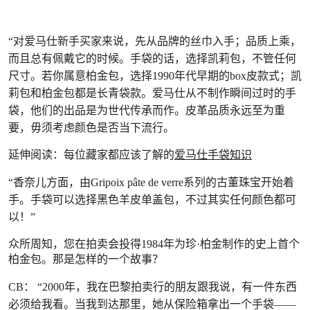
“对爱马仕新手买家来说，先从品牌的丝巾入手；品质上乘，
而且总有佩戴它的时候。手袋的话，选择凯莉包，不管任何
尺寸。若你属意柏金包，选择1990年代早期的box皮款式；凯
莉包和柏金包都是长青袋款。爱马仕从不制作瞬间过时的手
袋，他们的出品是为世代传承而作。皮革品质永远至为重
要，毋须考虑颜色是否当下流行。
延伸阅读：每位藏家都应该了解的
爱马仕手袋知识
“香奈儿方面，由Gripoix pâte de verre系列的古董珠宝开始着
手。手袋可以选择黑色羊皮单盖包，不过其实任何颜色都可
以！”
众所周知，您在拍卖会投得1984年为珍·柏金制作的史上首个
柏金包。那是怎样的一个故事？
CB： “2000年，我在巴黎拍卖行的朋友跟我说，有一件东西
必须给我看。当我到达那里，她从保险箱拿出一个手袋——