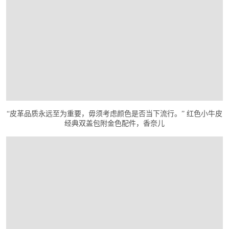
“皮革品质永远至为重要，毋须考虑颜色是否当下流行。” 红色小牛皮
经典双盖包附金色配件，香奈儿
在画廊中打开图片