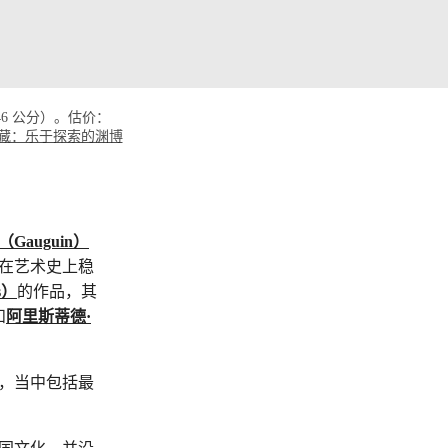
 146 公分）。估价：
藏：乐于探索的渊博
Gauguin）
，在艺术史上稳
s）
的作品，其
和
阿里斯蒂德·
，当中包括最