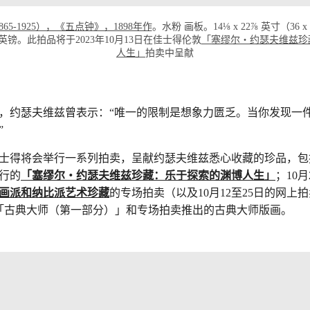
65-1925），《五点钟》，1898年作
。水粉 画板。14⅛ x 22⅞ 英寸（36 
00,000英镑。此拍品将于2023年10月13日在佳士得伦敦
「塞缪尔‧约瑟夫维兹珍
人生」
拍卖中呈献
，约瑟夫维兹曾表示：“唯一的限制是想象力匮乏。当你发现一
”
士得将会举行一系列拍卖，呈献约瑟夫维兹悉心收藏的珍品，包括2
举行的
「塞缪尔‧约瑟夫维兹珍藏：乐于探索的渊博人生」
；10月
画派和纳比派艺术珍藏
的专场拍卖（以及10月12至25日的网上
敦「古典大师（第一部分）」和专场拍卖推出的古典大师版画。