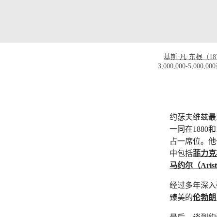
基斯·凡·东根（187
3,000,000-5,0
约瑟夫维兹最
一同在188
占一席位。他
中包括
菲力克斯·
马约尔（Aristid
经过多年深入
臻美的
伦勃朗（