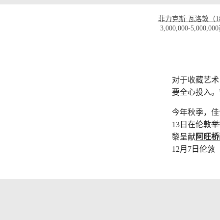
菲力克斯·瓦洛敦（18
3,000,000-5,0
对于收藏艺术
要全心投入。
今年秋季，佳
13日在伦敦
黎呈献
阿旺桥
12月7日伦