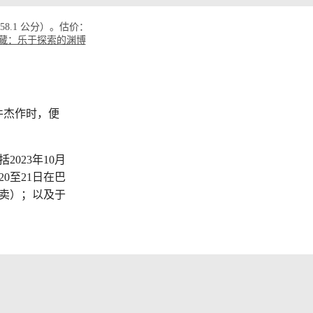
x 58.1 公分）。估价：
藏：乐于探索的渊博
件杰作时，便
023年10月
20至21日在巴
拍卖）；以及于