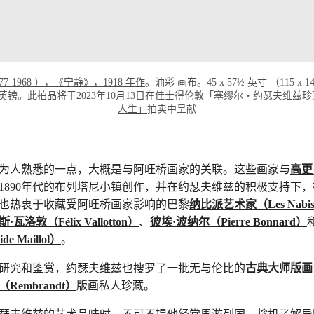
7-1968 ），《宁静》，1918 年作
。油彩 画布。45 x 57½ 英寸 （115 x
00,000英镑。此拍品将于2023年10月13日在佳士得伦敦
「塞缪尔‧约瑟夫维兹珍
人生」
拍卖中呈献
为人熟悉的一点，大概是与阿旺桥画家的关联。这些画家与
高更（
0和1890年代的布列塔尼小镇创作，并在约瑟夫维兹的积极支持下
也热衷于收藏受阿旺桥画家影响的巴黎
纳比派艺术家（Les Nabi
瓦洛敦（Félix Vallotton）
、
彼埃·波纳尔（Pierre Bonnard）
e Maillol）
。
研究和鉴赏，约瑟夫维兹也搜罗了一批无与伦比的
古典大师版画
Rembrandt）
版画私人珍藏。