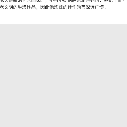
瑟夫维兹的艺术品味时，不可不提他经常周游列国，趁机了解异
老文明的琳琅珍品，因此他珍藏的佳作涵盖深远广博。