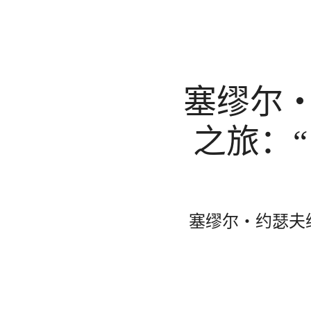
塞缪尔
之旅：
塞缪尔‧约瑟夫维