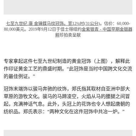
七至九世纪 唐 金锤鍱马纹冠饰。宽12¼吋(31公分)
。估价：60,000-
80,000美元。2019年9月12日于佳士得纽约
金紫银青 - 中国早期金银器
粹
珍拍卖呈献
专家拿起这件七至九世纪制造的黄金冠饰（上图），解释此
作印证黄金工艺的鼎盛时期。“此冠饰是当时中国跨文化交流
的最佳例证。”
冠饰末端饰以骏马奔驰的纹饰，郑氏指其取材自亚洲中部大
草原的游牧文化。骏马的马蹄凌空，火焰从马的腰腿之间冒
起，充满神话气息。此外，头冠上的花饰也令人想起唐朝的
纺织品。郑氏表示：“两种文化在这件冠饰中共冶一炉。”