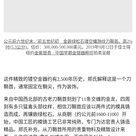
公元前六世纪末／前五世纪初 金嵌绿松石镂空蟠虺纹刀鞘首。高2⅛
吋(5.3公分)
。估价：300,000-500,000美元。2019年9月12日于佳士得
纽约
金紫银青 - 中国早期金银器粹珍
拍卖呈献
这件精致的镂空金器约有2,500年历史，郑氏解释这是一个刀
鞘首，通常固定在鞘尖，作为装饰。
来自中国西北部的古老刀鞘首刻划了11条交缠的金龙，四周
刻有多只猛禽头部纹样，相信刀鞘首应该以两件式的模具铸
造而成，再镶嵌绿松石。从商朝（约公元前1600-1100）开
始，中国工匠的模铸工艺已非常纯熟，专门为达官贵人铸造
精品。郑氏补充，从刀鞘首所用的贵重物料及精致设计来