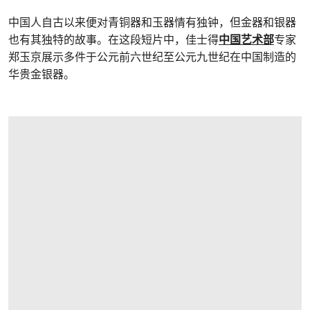
中国人自古以来便对青铜器和玉器情有独钟，但金器和银器
也有其独特的故事。在这段短片中，佳士得
中国艺术部
专家
郑玉京展示多件于公元前六世纪至公元九世纪在中国制造的
华贵金银器。
打开链接 HTTPS://WWW.CHRISTIES.COM/