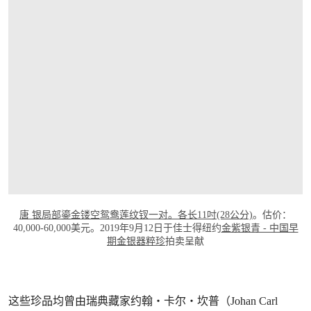
唐 银局部鎏金镂空鸳鸯莲纹钗一对。各长11吋(28公分)
。估价：
40,000-60,000美元。2019年9月12日于佳士得纽约
金紫银青 - 中国早
期金银器粹珍
拍卖呈献
这些珍品均曾由瑞典藏家约翰‧卡尔‧坎普（Johan Carl