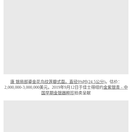
唐 银局部鎏金花鸟纹莲瓣式盌。直径9⅝吋(24.5公分)
。估价：
2,000,000-3,000,000美元。2019年9月12日于佳士得纽约
金紫银青 - 中
国早期金银器粹珍
拍卖呈献
打开链接 HTTPS://WWW.CHRISTIES.COM/LOTFINDER/LOT/A-VERY-RARE-AND