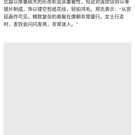
式盌以厚重硕大的形态彰显其重要性，但这对莲纹钗则以薄
银片制成，饰以镂空剪纸花纹，轻如鸿毛。郑氏表示：“从宫
廷画作可见，精致复杂的高髻在唐朝非常盛行。女士行走
时，发钗会闪闪发亮，非常迷人。”
打开链接 HTTPS://WWW.CHRISTIES.COM/L