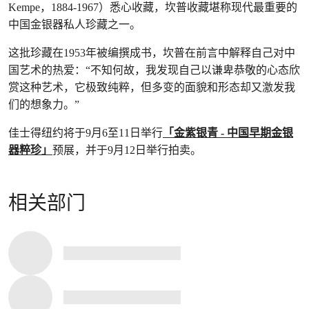
Kempe，1884-1967）悉心收藏，坎普收藏堪称现代最重要的
中国金银器私人珍藏之一。
这批珍藏在1953年被编撰成书，坎普在前言中解释自己对中
国艺术的热爱：“不知何故，我发现自己以谦卑恭敬的心态欣
赏这种艺术，它极致纯粹，但多变的面貌和形态却又激发我
们的想象力。”
佳士得纽约将于9月6至11日举行
「金紫银青 - 中国早期金银
器粹珍」
预展，并于9月12日举行拍卖。
相关部门