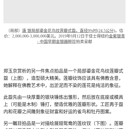
（局部）
唐 银局部鎏金花鸟纹莲瓣式盌。直径9⅝吋(24.5公分)
。估
价：2,000,000-3,000,000美元。2019年9月12日于佳士得纽约
金紫银青
- 中国早期金银器粹珍
拍卖呈献
郑玉京赏析的另一件焦点拍品是一个局部鎏金花鸟纹莲瓣式
盌（上图），造型硕大精美。莲瓣纹饰应该具有佛教含意，
她解释在佛教艺术中，出淤泥而不染的莲花是纯洁的象征。
此盌先由一块厚重的银块锤炼出雏形，然后放在底座或模具
上（可能是木制）锤打，塑造优雅的莲瓣形状。工匠再于盌
内和花瓣之间雕刻象征财富和好运的雀鸟和牡丹图案。
另一瞩目拍品是一对描绘展翅鸳鸯的莲纹钗（下图）。莲瓣