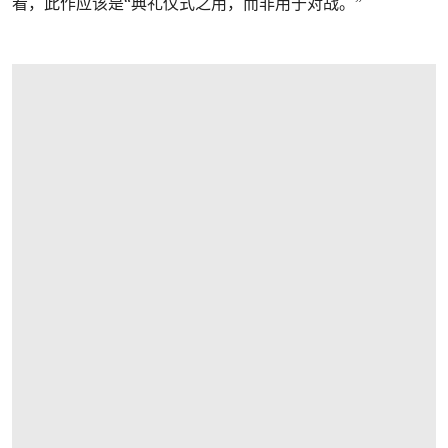
看，此作应该是“典礼仪式之用，而非用于对战。”
打开链接 HTTPS://WWW.CHRISTIES.COM/LOTFINDER/LOT/A-VERY-RARE-AND