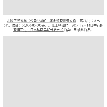
北魏正光五年（公元524年） 鎏金铜观世音立像
，高7吋 (17.8 公
分)。估价：60,000-80,000美元。佳士得纽约于2017年9月14日举行的
观悟正道：日本珍藏早期佛教艺术
拍卖中呈献此拍品。
打开链接 HTTP://WWW.CHRISTIES.COM/ZH-CN/LOTFINDER/LOT_DETAILS.ASPX