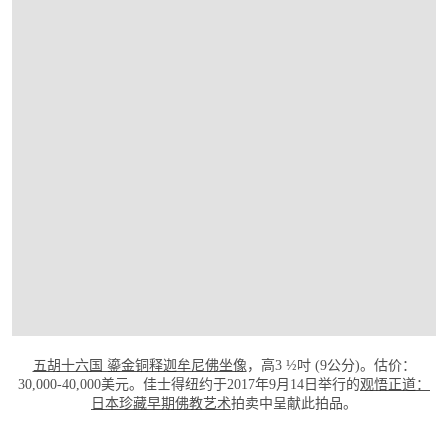
打开链接 HTTP://WWW.CHRISTIES.COM/ZH
五胡十六国 鎏金铜释迦牟尼佛坐像
，高3 ½吋 (9公分)。估价：
30,000-40,000美元。佳士得纽约于2017年9月14日举行的
观悟正道：
日本珍藏早期佛教艺术
拍卖中呈献此拍品。