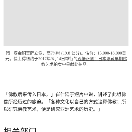
隋 鎏金铜菩萨立像
，高7¾吋 (19.8 公分)。估价：15,000-18,000美
元。佳士得纽约于2017年9月14日举行的
观悟正道：日本珍藏早期佛
教艺术
拍卖中呈献此拍品。
「佛教后来传入日本，」崔仕廷于短片中说，讲述了此组佛
像所经历过的旅途。「各种文化以自己的方式诠释佛教；所
以研究佛教艺术，便是研究亚洲艺术的历史。」
相关部门