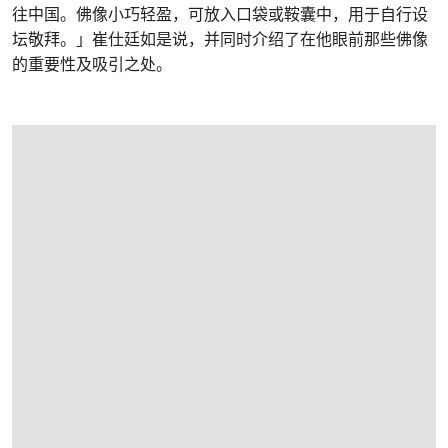
往中国。佛像小巧轻盈，可放入口袋或鞍囊中，用于自行设
坛敬拜。」崔仕廷如是说，并同时介绍了在他眼前那些佛像
的重要性及吸引之处。
打开链接 HTTP://WWW.CHRISTIES.COM/ZH-CN/LOTFINDER/LOT_DETAILS.ASPX