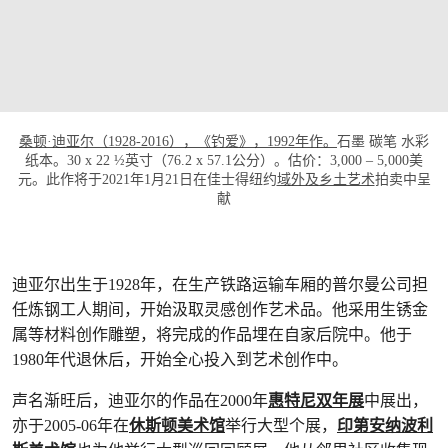
桑顿·迪亚尔（1928-2016），《钓爱》，1992年作。
石墨 碳笔 水彩
纸本。30 x 22 ½英寸（76.2 x 57.1公分）。估价：3,000 – 5,000美
元。此作将于2021年1月21日在佳士得纽约
域外及乡土艺术
拍卖中呈
献
迪亚尔出生于1928年，在生产铁路运输车厢的普尔曼公司担
任炼钢工人期间，开始汲取灵感创作艺术品。他采用生锈金
属等材料创作雕塑，将完成的作品埋在自家后院中。他于
1980年代退休后，开始全心投入到艺术创作中。
声名渐旺后，迪亚尔的作品在2000年
惠特尼双年展
中展出，
亦于2005-06年在
休斯顿美术馆
举行大型个展，
印第安纳波利