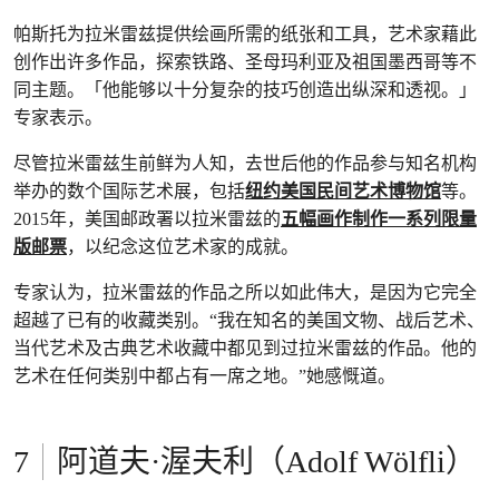
帕斯托为拉米雷兹提供绘画所需的纸张和工具，艺术家藉此
创作出许多作品，探索铁路、圣母玛利亚及祖国墨西哥等不
同主题。「他能够以十分复杂的技巧创造出纵深和透视。」
专家表示。
尽管拉米雷兹生前鲜为人知，去世后他的作品参与知名机构
举办的数个国际艺术展，包括
纽约美国民间艺术博物馆
等。
2015年，美国邮政署以拉米雷兹的
五幅画作制作一系列限量
版邮票
，以纪念这位艺术家的成就。
专家认为，拉米雷兹的作品之所以如此伟大，是因为它完全
超越了已有的收藏类别。“我在知名的美国文物、战后艺术、
当代艺术及古典艺术收藏中都见到过拉米雷兹的作品。他的
艺术在任何类别中都占有一席之地。”她感慨道。
阿道夫·渥夫利（Adolf Wölfli）