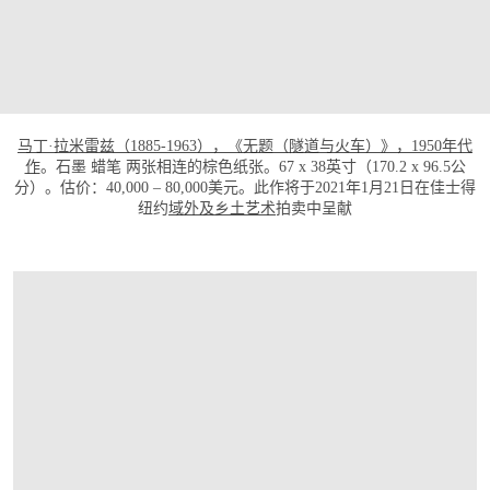
马丁·拉米雷兹（1885-1963），《无题（隧道与火车）》，1950年代
作
。石墨 蜡笔 两张相连的棕色纸张。67 x 38英寸（170.2 x 96.5公
分）。估价：40,000 – 80,000美元。此作将于2021年1月21日在佳士得
纽约
域外及乡土艺术
拍卖中呈献