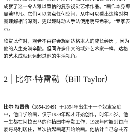
成就了这一令人难以置信的复杂视觉艺术作品。“画作本身即
显著非凡。它们可以装点任何空间，从中可以看出达格对构
图理解相当深刻，更以趣味动人手法使用明亮色彩。”专家表
示。
欣赏此作时，观者不由得会想到达格本人的成长经历 ，因为
他的人生充满辛酸。但同许多伟大的域外艺术家一样，达格
的艺术成就远远超过他的生活视角。
比尔·特雷勒（Bill Taylor）
比尔·特雷勒（1854-1949）
于1854年出生于一个奴隶家庭
中，他自学绘画，仅于1939年起才开始创作，时年75岁。他
一生都在阿拉巴马的种植园中辛勤工作，1928年时搬到首府
蒙哥马利居住，首次执起画笔开始绘画。他估计自己总共养