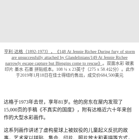
打开链接 HTTPS://WWW.CHRISTIES.COM/LO
亨利·达格（1892-1973），《148 At Jennie Richee During fury of storm
are unsuccessfully attached by Glandelinians/149 At Jennie Richee
narrowly escape capture but Blengins come to rescue》
。双面水彩 碳素
印片 墨水 石墨 拼贴纸本。108 ¼ x 23英寸（275 x 58.4公分）。此作
于2019年1月18日在佳士得纽约售出，成交价684,500美元
达格于1973年去世，享年81岁。他的房东在屋内发现了
15,000页的手稿《不真实的国度》，附有达格近六十年来创
作的大型水彩画作。
这系列画作讲述了虚构星球上被奴役的儿童起义反抗的故
事，艺术家以拼贴、集合、印片、照片放大和素描等方式，