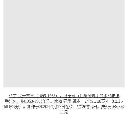
打开链接 HTTPS://WWW.CHRISTIES.COM/L
马丁·拉米雷兹（1895-1963），《无题（抽象风景中的骏马与骑
手）》，约1960-1963年作
。水粉 石墨 纸本。24 ½ x 20英寸（62.2 x
50.8公分）。此作于2020年1月17日在佳士得纽约售出，成交价68,750
美元