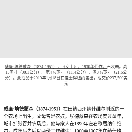
威廉·埃德蒙森（1874-1951），《女士》，1930年代作。
石灰岩。高
15英寸（38.1公分）。宽4 ½英寸（11.4公分），深8 ½英寸（21.6公
分）。此拍品于2019年1月18日在佳士得纽约售出，成交价237,500美
元
威廉·埃德蒙森（1874-1951）
在田纳西州纳什维尔附近的一
个农场上出生，父母曾是农奴。埃德蒙森在农场度过童年，
城市扩张吞并农场后，他与家人在1890年左右移居纳什维
尔。成年后先后以两份工作维生：1900至1907年在纳什维