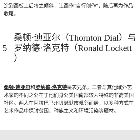
涂到画板上后将之倾斜，让画作“自行创作”，随后再为作品
收尾。
桑顿·迪亚尔（Thornton Dial）与
罗纳德·洛克特（Ronald Lockett
）
桑顿·迪亚尔
和
罗纳德·洛克特
是表兄弟，二者与其他域外艺
术家的不同之处在于他们身处美国南部较为特殊的非裔美国
社区。两人在阿拉巴马州贝瑟默市毗邻而居，以多种方式在
艺术作品中探讨贫困、种族主义和环境污染等题材。