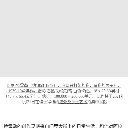
打开链接 HTTPS://WWW.CHRISTIES.COM/L
比尔·特雷勒（约1853-1949），《两只打架的狗，追狗的男子》，
1939-1942年作。
蛋彩 石墨 彩色铅笔 白色卡纸。18 x 25 3/4英寸
（45.7 x 65.4公分）。估价：100,000 – 200,000美元。此作将于2021年
1月21日在佳士得纽约
域外及乡土艺术
拍卖中呈献
特雷勒的创作灵感来自门罗大街上的日常生活，和他对阿拉