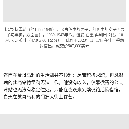
比尔·特雷勒（约1853-1949），《白色中的男子，红色中的女子 / 男
子与黑狗，双面画》，1939-1942年作
。蛋彩 石墨 再利用卡纸。18
7/8 x 24英寸（47.9 x 60.1公分）。此作于2020年1月17日在佳士得纽
约售出，成交价507,000美元
然而在蒙哥马利的生活却并不顺利：尽管积极求职，但风湿
病的疼痛令特雷勒无法工作。他没有收入，仅靠微薄的公共
津贴也无法有稳定住处，只能在夜晚来到殡仪馆后院借宿，
白天在蒙哥马利的门罗大街上露营。