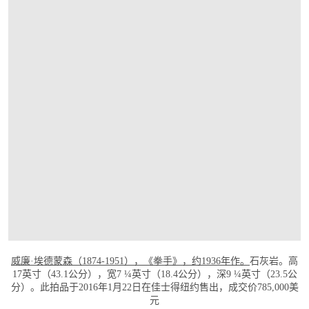
打开链接 HTTPS://WWW.CHRISTIES.COM/
威廉·埃德蒙森（1874-1951），《拳手》，约1936年作。
石灰岩。高
17英寸（43.1公分），宽7 ¼英寸（18.4公分），深9 ¼英寸（23.5公
分）。此拍品于2016年1月22日在佳士得纽约售出，成交价785,000美
元