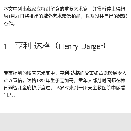
本文中列出藏家应特别留意的重要艺术家，并赏析佳士得纽
约1月21日将推出的
域外艺术
精选拍品，以及过往售出的精彩
杰作。
亨利·达格（Henry Darger）
专家提到的所有艺术家中，
亨利·达格
的故事如童话般最令人
难以置信。达格1892年生于芝加哥，童年大部分时间都在林
肯弱智儿童庇护所度过，16岁时来到一所天主教医院中做看
门人。