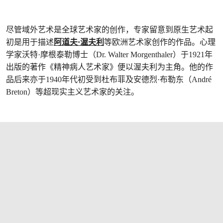
尽管域外艺术是全球艺术家的创作，专家留意到原生艺术起
初是用于描述
阿道夫·渥夫利
等欧洲艺术家创作的作品。心理
学家沃特·摩根泰勒博士（Dr. Walter Morgenthaler）于1921年
出版的著作《精神病人艺术家》便以渥夫利为主角。他的作
品后来亦于1940年代初受到杜布菲及安德烈·布勒东（André
Breton）等超现实主义艺术家的关注。
打开链接 HTTPS://WWW.CHRISTIES.COM/