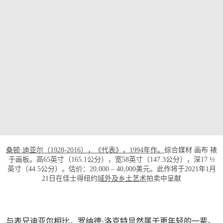
打开链接 HTTPS://WWW.CHRISTIES.COM/L
桑顿·迪亚尔（1928-2016），《代表》，1994年作。
综合媒材 画布 裱
于画板。高65英寸（165.1公分），宽58英寸（147.3公分），深17 ½
英寸（44.5公分）。估价：20,000 – 40,000美元。此作将于2021年1月
21日在佳士得纽约
域外及乡土艺术
拍卖中呈献
与表兄迪亚尔相比，罗纳德·洛克特显然属于更年轻的一辈。