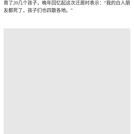
育了20几个孩子，晚年回忆起这次迁居时表示：“我的白人朋
友都死了，孩子们也四散各地。”
打开链接 HTTPS://WWW.CHRISTIES.COM/LOT/LOT-BILL-TRAYLOR-CIRCA-185