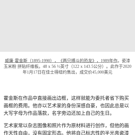
打开链接 HTTPS://WWW.CHRISTIES.COM/
威廉·霍金斯（1895-1990），《两只搏斗的恐龙》，1989年作
。瓷漆
玉米粉 拼贴纤维板。48 x 56 ½英寸（122 x 143.5公分）。此作于2020
年1月17日在佳士得纽约售出，成交价45,000美元
霍金斯在作品中直接画出边框，这样就能为委托者省下购买
画框的费用。他亦以艺术家的身份深感自豪，也因此总是以
大写字母为作品落款，名字旁边还加上自己的生日。
艺术家常以杂志图像和照片作为原材料进行创作，但他的画
作天性自由，没有固定形态。他将自己标志性的半光亮瓷漆