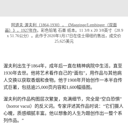
阿道夫·渥夫利（1864-1930），《Magginge/Lembinger（双面
画）》，1927年作
。彩色铅笔 石墨 纸本。11 3/8 x 20 3/8英寸（28.9
x 51.76公分）。此作于2020年1月17日在佳士得纽约售出，成交价
25,625美元
渥夫利出生于1864年，成年后一直在精神病院中生活，直至
1930年去世。他将艺术看作自己的“面包”，用作品与其他病
人交换以获取香烟和食物。他于1908年开始创作一本半自传
式巨著，包括逾25,000页内容和1,600幅插图。
渥夫利的作品构图层次繁复，充满细节，完全是“空白恐惧”
（horror vacui）的反义词。专家评述其作品时说：“它们摄人
心魄，质感细腻丰富。他以想象的人生为题创作出一整个系
列作品。”