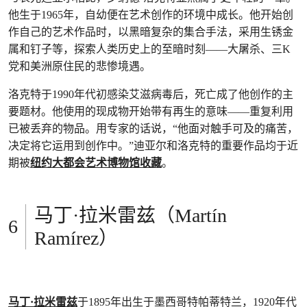
他生于1965年，自幼便在艺术创作的环境中成长。他开始创
作自己的艺术作品时，以黑暗复杂的集合手法，采用生锈金
属和钉子等，探索人类历史上的至暗时刻——大屠杀、三K
党和美洲原住民的悲惨境遇。
洛克特于1990年代初感染艾滋病毒后，死亡成了他创作的主
要题材。他使用的现成物开始带有再生的意味——重复利用
已被丢弃的物品。用专家的话说，“他面对触手可及的痛苦，
决定将它运用到创作中。”迪亚尔和洛克特的重要作品均于近
期被
纽约大都会艺术博物馆收藏
。
马丁·拉米雷兹（Martín
Ramírez）
马丁·拉米雷兹
于1895年出生于墨西哥特帕蒂特兰，1920年代