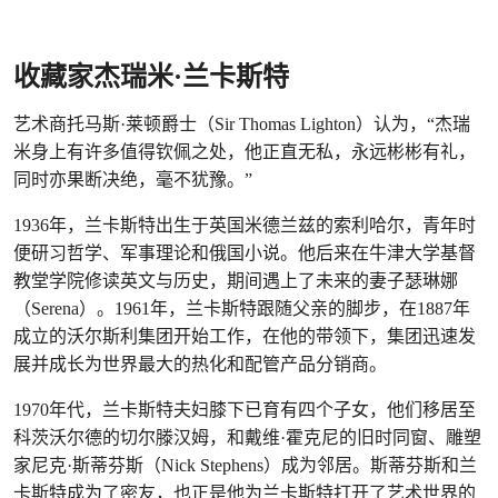
收藏家杰瑞米·兰卡斯特
艺术商托马斯·莱顿爵士（Sir Thomas Lighton）认为，“杰瑞
米身上有许多值得钦佩之处，他正直无私，永远彬彬有礼，
同时亦果断决绝，毫不犹豫。”
1936年，兰卡斯特出生于英国米德兰兹的索利哈尔，青年时
便研习哲学、军事理论和俄国小说。他后来在牛津大学基督
教堂学院修读英文与历史，期间遇上了未来的妻子瑟琳娜
（Serena）。1961年，兰卡斯特跟随父亲的脚步，在1887年
成立的沃尔斯利集团开始工作，在他的带领下，集团迅速发
展并成长为世界最大的热化和配管产品分销商。
1970年代，兰卡斯特夫妇膝下已育有四个子女，他们移居至
科茨沃尔德的切尔滕汉姆，和戴维·霍克尼的旧时同窗、雕塑
家尼克·斯蒂芬斯（Nick Stephens）成为邻居。斯蒂芬斯和兰
卡斯特成为了密友，也正是他为兰卡斯特打开了艺术世界的