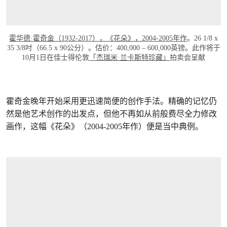
霍华德·霍奇金（1932-2017），《花朵》，2004-2005年作
。26 1/8 x
35 3/8吋（66.5 x 90公分）。估价：400,000 – 600,000英镑。此作将于
10月1日在佳士得伦敦
「杰瑞米·兰卡斯特珍藏」
拍卖会呈献
霍奇金晚年开始采用更迅速简便的创作手法。精确的记忆仍
然是他艺术创作的出发点，但他不再如从前般费尽全力修改
画作，这幅《花朵》（2004-2005年作）便是当中典例。