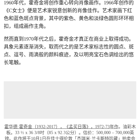
1960年代，霍奇金将创作重心转向肖像画作。1966年创作的
《C女士》便是艺术家锐意创新的肖像佳作。艺术家画下红
色和蓝色斑点背景，其中的紫色、黄色和淡绿色圆形环环相
扣，组成画作主角。
然而直到1970年代之后，霍奇金才真正在商业上取得成功。
具象元素逐渐消失，取而代之的是艺术家标志性的圆点、斑
点、逗号、雨滴般的颜料痕迹，及以明亮宝石色调绘出的悠
长笔触。
霍华德·霍奇金（1932-2017），《孟买日落》，1972-73年作
。油彩木
板。33 ½ x 36 3/8吋（85 x 92.3公分）。估价：500,000 – 700,000英
镑。此作将于10月1日在佳士得伦敦
「杰瑞米·兰卡斯特珍藏」
拍卖会