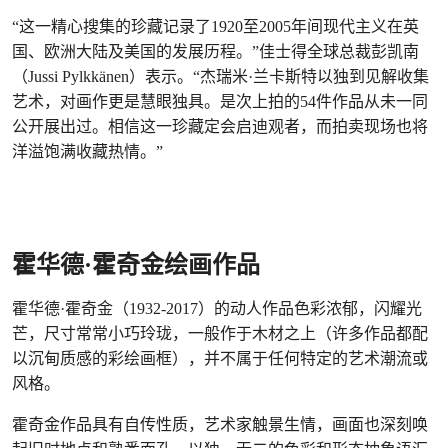
“这一精心搜集的珍藏记录了1920至2005年间现代主义在英
国、欧洲大陆及美国的发展历程。”佳士得全球总裁彭凯南
（Jussi Pylkkänen）表示。“杰瑞米·兰卡斯特以独到见解收集
艺术，对画作更是慧眼独具。是次上拍的54件作品从未一同
公开展出过。相信这一珍藏定会启迪观者，而拍卖现场也将
洋溢饱满收藏热情。”
霍华德·霍奇金绘画作品
霍华德·霍奇金（1932-2017）的动人作品色彩浓郁，闪耀光
芒，尺寸常常小巧玲珑，一般作于木材之上（许多作品都配
以沉甸质感的彩绘画框），并不属于任何特定的艺术潮流或
风格。
霍奇金作品具有自传性质，艺术家触景生情，画面也深刻唤