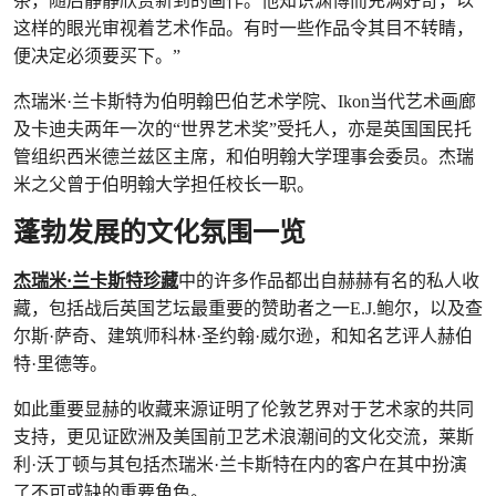
茶，随后静静欣赏新到的画作。他知识渊博而充满好奇，以
这样的眼光审视着艺术作品。有时一些作品令其目不转睛，
便决定必须要买下。”
杰瑞米·兰卡斯特为伯明翰巴伯艺术学院、Ikon当代艺术画廊
及卡迪夫两年一次的“世界艺术奖”受托人，亦是英国国民托
管组织西米德兰兹区主席，和伯明翰大学理事会委员。杰瑞
米之父曾于伯明翰大学担任校长一职。
蓬勃发展的文化氛围一览
杰瑞米·兰卡斯特珍藏
中的许多作品都出自赫赫有名的私人收
藏，包括战后英国艺坛最重要的赞助者之一E.J.鲍尔，以及查
尔斯·萨奇、建筑师科林·圣约翰·威尔逊，和知名艺评人赫伯
特·里德等。
如此重要显赫的收藏来源证明了伦敦艺界对于艺术家的共同
支持，更见证欧洲及美国前卫艺术浪潮间的文化交流，莱斯
利·沃丁顿与其包括杰瑞米·兰卡斯特在内的客户在其中扮演
了不可或缺的重要角色。