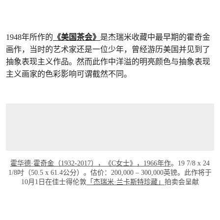
1948年所作的
《美国茶会》
是杰瑞米收藏中最早期的霍奇金
画作，当时的艺术家还是一位少年，曾经游历美国并见到了
抽象表现主义作品。然而此作中洋溢的明亮颜色与抽象表现
主义画家的色彩影响可谓截然不同。
霍华德·霍奇金（1932-2017），《C女士》，1966年作
。19 7/8 x 24
1/8吋（50.5 x 61.4公分）。估价：200,000 – 300,000英镑。此作将于
10月1日在佳士得伦敦
「杰瑞米·兰卡斯特珍藏」
拍卖会呈献