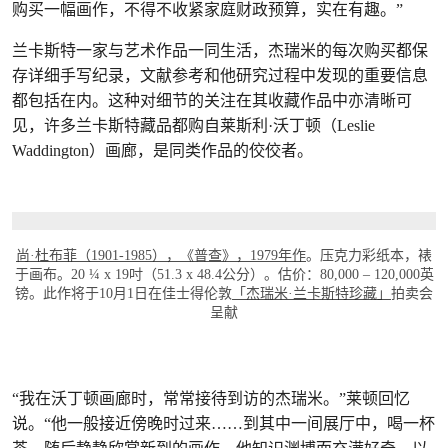
购买一幅画作，不得不收紧家庭财政预算，实在有趣。”
兰卡斯特一家与艺术作品一同生活，杰瑞米的每次购买都保
存详细手写纪录，文献参考和他研究过程中发现的重要信息
都包括在内。这种对细节的关注在其收藏作品中亦清晰可
见，许多兰卡斯特藏品都购自莱斯利·沃丁顿（Leslie
Waddington）画廊，是同类作品的佼佼者。
打开链接 HTTPS://WWW.CHRISTIES.COM/
尚·杜布菲（1901-1985），《普查》，1979年作
。压克力彩纸本，裱
于画布。20 ¼ x 19吋（51.3 x 48.4公分）。估价：80,000 – 120,000英
镑。此作将于10月1日在佳士得伦敦
「杰瑞米·兰卡斯特珍藏」
拍卖会
呈献
“我在沃丁顿画廊时，常常接待到访的杰瑞米。”莱顿回忆
说。“他一般接近傍晚时过来……到其中一间展厅中，喝一杯