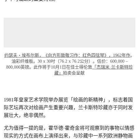
约瑟夫‧埃布尔斯，《向方形致敬习作：红色四弦琴》，1962年作
。
油彩纤维板。30 x 30吋（76.2 x 76.2公分）。估价：600,000 –
800,000英镑。此作将于10月1日在佳士得伦敦
「杰瑞米·兰卡斯特珍
藏」
拍卖会呈献
1981年皇家艺术学院举办展览「绘画的新精神」，标志着国
际艺坛再次对绘画产生重要兴趣，兰卡斯特珍藏亦于同时发
展壮大，绝非偶然。
尤为值得一提的是，霍华德·霍奇金将可观察到的事物以情感
现实的方式在画布上演绎出来，与珍藏中一系列欧洲静物画