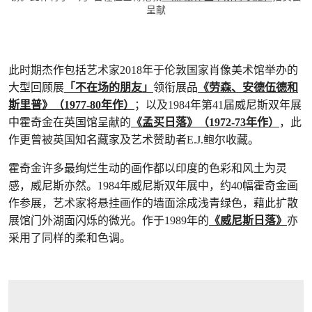
呈献
此时期杰作包括艺术家2018年于伦敦国家肖像美术馆举办的
大型回顾展
「不在场的朋友」
领衔展品
《劳森、安德伍德和
斯里普》（1977-80年作）
；以及1984年第41届威尼斯双年展
中霍奇金在英国馆呈献的
《孟买日落》（1972-73年作）
，此
作更曾被英国知名藏家及艺术赞助者E.J.鲍尔收藏。
霍奇金许多最绚烂生动的画作都以印度的色彩和风土为灵
感，威尼斯亦然。1984年威尼斯双年展中，约40幅霍奇金画
作参展，艺术家将悬挂画作的墙面涂成浅青绿色，藉此扩散
展馆门外湖面闪烁的微光。作于1989年的
《威尼斯日落》
亦
采用了同样的柔和色调。