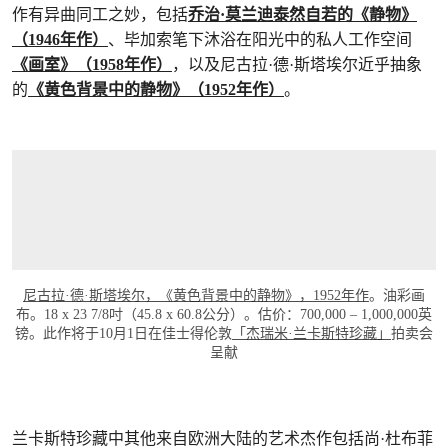
作有异曲同工之妙，包括
乔治·莫兰迪泰然自若的《静物》
（1946年作）
、毕加索笔下沐浴在阳光中的私人工作空间
《画室》（1958年作）
，以及尼古拉·德·斯塔埃尔近乎抽象
的
《黄色背景中的静物》（1952年作）
。
尼古拉·德·斯塔埃尔，《黄色背景中的静物》，1952年作
。油彩画
布。18 x 23 7/8吋（45.8 x 60.8公分）。估价：700,000 – 1,000,000英
镑。此作将于10月1日在佳士得伦敦
「杰瑞米·兰卡斯特珍藏」
拍卖会
呈献
兰卡斯特珍藏中其他来自欧洲大陆的艺术杰作包括尚·杜布菲