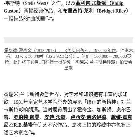
·韦斯特（Stella West）之作，以及
菲利普·加斯顿（Philip
Guston）
两幅经典作品，和
布里奇特·莱利（Bridget Riley）
一幅恢弘的“曲线画作”。
打开链接 HTTPS://WWW.CHRISTIES.COM/
霍华德·霍奇金（1932-2017），《孟买日落》，1972-73年作
。油彩木
板。33 ½ x 36 3/8吋（85 x 92.3公分）。估价：500,000 – 700,000英
镑。此作将于10月1日在佳士得伦敦
「杰瑞米·兰卡斯特珍藏」
拍卖会
呈献
杰瑞米·兰卡斯特遨游世界，对艺术和知识抱有丰富的求知
欲，1981年皇家艺术学院举办的展览「绘画的新精神」对兰
卡斯特影响颇深。当时展览展出了霍奇金、加斯顿、奥尔巴
赫、
罗伯特·赖曼
、
安迪·沃荷
、
卢西安·佛洛伊德
、
戴维·霍克
尼
及
R.B.基塔什
等艺术家作品，是次上拍的珍藏中亦包罗上
述艺术家之作。