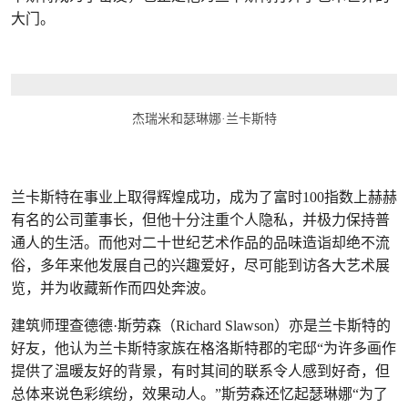
大门。
杰瑞米和瑟琳娜·兰卡斯特
兰卡斯特在事业上取得辉煌成功，成为了富时100指数上赫赫
有名的公司董事长，但他十分注重个人隐私，并极力保持普
通人的生活。而他对二十世纪艺术作品的品味造诣却绝不流
俗，多年来他发展自己的兴趣爱好，尽可能到访各大艺术展
览，并为收藏新作而四处奔波。
建筑师理查德德·斯劳森（Richard Slawson）亦是兰卡斯特的
好友，他认为兰卡斯特家族在格洛斯特郡的宅邸“为许多画作
提供了温暖友好的背景，有时其间的联系令人感到好奇，但
总体来说色彩缤纷，效果动人。”斯劳森还忆起瑟琳娜“为了