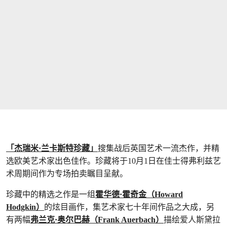
「杰瑞米·兰卡斯特珍藏」
搜集战后英国艺术一流杰作，并精
选欧美艺术家出色佳作。珍藏将于10月1日在佳士得弗利兹艺
术周期间作为专场拍卖瞩目呈献。
珍藏中的精选之作是一组
霍华德·霍奇金（Howard
Hodgkin）
的炫目画作，集艺术家七十年间作品之大成，另
有两幅
弗兰克·奥尔巴赫（Frank Auerbach）
描绘爱人斯黛拉