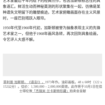
艺术家最后十年内绘下的经典杰作，包含加斯顿标志性的具
象语汇。鲜活生动而神秘莫测的形状聚集在一起，彷佛是某
种遗失文明留下的雕塑痕迹。艺术家俯瞰画面存在主义风景
时，一座巴别塔跃入眼帘。
1950年代至1960年代初，加斯顿被誉为抽象表现主义的先锋
艺术家之一，但他于1968年画风急转，再次回到具象绘画，
令艺评人大惑不解。
菲利普·加斯顿，《语言I》，
1973年作。油彩画板。48 x 60吋（122 x
152公分）。估价：1,500,000 – 2,000,000英镑。此作将于10月1日在佳
士得伦敦
「杰瑞米·兰卡斯特珍藏」
拍卖会呈献