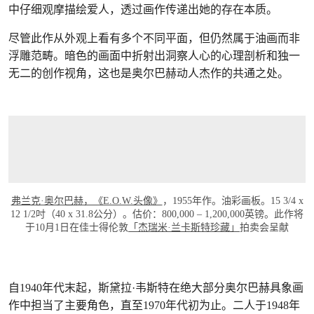
中仔细观摩描绘爱人，透过画作传递出她的存在本质。
尽管此作从外观上看有多个不同平面，但仍然属于油画而非
浮雕范畴。暗色的画面中折射出洞察人心的心理剖析和独一
无二的创作视角，这也是奥尔巴赫动人杰作的共通之处。
弗兰克·奥尔巴赫，《E.O.W.头像》
，1955年作。油彩画板。15 3/4 x
12 1/2吋（40 x 31.8公分）。估价：800,000 – 1,200,000英镑。此作将
于10月1日在佳士得伦敦
「杰瑞米·兰卡斯特珍藏」
拍卖会呈献
自1940年代末起，斯黛拉·韦斯特在绝大部分奥尔巴赫具象画
作中担当了主要角色，直至1970年代初为止。二人于1948年