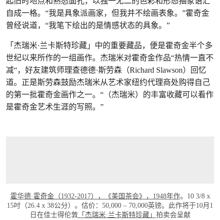
起旧时地点和熟悉面孔，以独一无二的色彩和形态抽象语汇
自成一格。“我是具象派画家，但我并不绘画表象。”霍奇金
曾经说道，“我笔下绘出的是情感状态的具象。”
「杰瑞米·兰卡斯特珍藏」中的重要藏品，便是霍奇金半个多
世纪以来所作的一组画作。杰瑞米对霍奇金作品“热情一直不
减“，好友建筑师理查德德·斯劳森（Richard Slawson）回忆
道。正是斯劳森鼓励杰瑞米从艺术家纽约代理商处购得自己
的第一批霍奇金画作之一。“（杰瑞米）的丰富收藏可以看作
是霍奇金艺术生涯的写照。”
霍华德·霍奇金（1932-2017），《美国茶会》，1948年作
。10 3/8 x
15吋（26.4 x 38公分）。估价：50,000 – 70,000英镑。此作将于10月1
日在佳士得伦敦
「杰瑞米·兰卡斯特珍藏」
拍卖会呈献