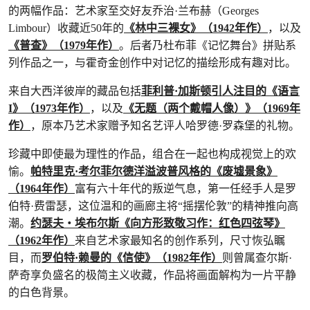
的两幅作品：艺术家至交好友乔治·兰布赫（Georges
Limbour）收藏近50年的
《林中三裸女》（1942年作）
，以及
《普查》（1979年作）
。后者乃杜布菲《记忆舞台》拼贴系
列作品之一，与霍奇金创作中对记忆的描绘形成有趣对比。
来自大西洋彼岸的藏品包括
菲利普·加斯顿引人注目的《语言
I》（1973年作）
，以及
《无题（两个戴帽人像）》（1969年
作）
，原本乃艺术家赠予知名艺评人哈罗德·罗森堡的礼物。
珍藏中即使最为理性的作品，组合在一起也构成视觉上的欢
愉。
帕特里克·考尔菲尔德洋溢波普风格的《废墟景象》
（1964年作）
富有六十年代的叛逆气息，第一任经手人是罗
伯特·费雷瑟，这位温和的画廊主将“摇摆伦敦”的精神推向高
潮。
约瑟夫‧埃布尔斯《向方形致敬习作：红色四弦琴》
（1962年作）
来自艺术家最知名的创作系列，尺寸恢弘瞩
目，而
罗伯特·赖曼的《信使》（1982年作）
则曾属查尔斯·
萨奇享负盛名的极简主义收藏，作品将画面解构为一片平静
的白色背景。