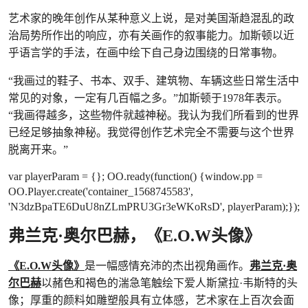
艺术家的晚年创作从某种意义上说，是对美国渐趋混乱的政
治局势所作出的响应，亦有关画作的叙事能力。加斯顿以近
乎语言学的手法，在画中绘下自己身边围绕的日常事物。
“我画过的鞋子、书本、双手、建筑物、车辆这些日常生活中
常见的对象，一定有几百幅之多。”加斯顿于1978年表示。
“我画得越多，这些物件就越神秘。我认为我们所看到的世界
已经足够抽象神秘。我觉得创作艺术完全不需要与这个世界
脱离开来。”
var playerParam = {}; OO.ready(function() {window.pp =
OO.Player.create('container_1568745583',
'N3dzBpaTE6DuU8nZLmPRU3Gr3eWKoRsD', playerParam);});
弗兰克·奥尔巴赫，《E.O.W头像》
《E.O.W头像》
是一幅感情充沛的杰出视角画作。
弗兰克·奥
尔巴赫
以赭色和褐色的湍急笔触绘下爱人斯黛拉·韦斯特的头
像；厚重的颜料如雕塑般具有立体感，艺术家在上百次会面