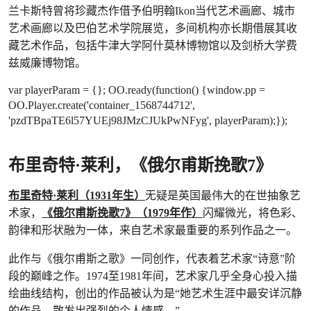
兰卡斯特曾将珍藏杰作借予伯明翰Ikon当代艺术画廊、城市
艺术画廊以及巴伯艺术学院展览，多间机构亦长期借展其收
藏艺术作品，包括牛津大学阿什莫林博物馆以及剑桥大学费
兹威廉博物馆。
var playerParam = {}; OO.ready(function() {window.pp =
OO.Player.create('container_1568744712',
'pzdTBpaTE6l57YUEj98JMzCJUkPwNFyg', playerParam);});
布里奇特·莱利，《俄尔甫斯挽歌7》
布里奇特·莱利（1931年生）
无疑是英国最伟大的在世抽象艺
术家，
《俄尔甫斯挽歌7》（1979年作）
闪耀微光，将色彩、
韵律和形状融为一体，来自艺术家最重要的系列作品之一。
此作与《俄尔甫斯之歌》一同创作，代表着艺术家“诗意”阶
段的巅峰之作。1974至1981年间，艺术家几乎全身心投入描
绘曲线结构，创出的作品被认为是“她艺术生涯中最安详沉静
的作品，散发出强烈的个人情感。”