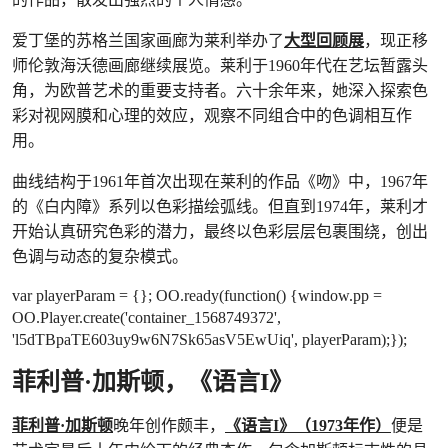
爱丁堡的苏格兰国家画廊为莱利举办了
大型回顾展
，现正移
师伦敦海沃德画廊继续展览。莱利于1960年代在艺坛暂露头
角，为欧普艺术的重要支持者。六十余年来，她深入探索色
彩对视网膜和心理的效应，观察不同组合中的色调相互作
用。
曲线结构于1961年首次出现在莱利的作品《吻》中，1967年
的《白内障》系列以色彩描绘弧线。但直到1974年，莱利才
开始认真研究色彩的潜力，最终以色彩层层包裹围绕，创出
色调与动态的复杂模式。
var playerParam = {}; OO.ready(function() {window.pp =
OO.Player.create('container_1568749372',
'l5dTBpaTE603uy9w6N7Sk65asV5EwUiq', playerParam);});
菲利普·加斯顿，《语言I》
菲利普·加斯顿
晚年创作颇丰，
《语言I》（1973年作）
便是