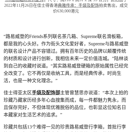
2022年11月26日在佳士得香港
典雅传承：手袋及配饰
拍卖售出，成交
价630,000港元
“路易威登的Friends系列联名茶几箱、Supreme联名滑板箱，
都是我的心头好。作为街头文化爱好者，Supreme与路易威登
的联名设计产品不容错过。拥有百年历史的品牌以颠覆传统
的材质和设计进行创新，我相信未来一定价值连城。”陆林谈
到自己的收藏时说道。“其实路易威登硬箱的原始属性已经完
全改变了。它不再仅是收纳工具，而是经典传承，时尚生
活，也是一种文化理念。”
佳士得亚太区
手袋及配饰部
主管曾慧思亦说道：“本次上拍的
珍藏乃藏家历经多年心血搜集而成，每一件都魅力隽永，而
且保存完好，不但体现优雅脱俗的品位，也彰显这位知名日
本藏家对生活艺术的追求。”
珍藏共包括13个难得一见的珍贵路易威登行李箱，首批行李