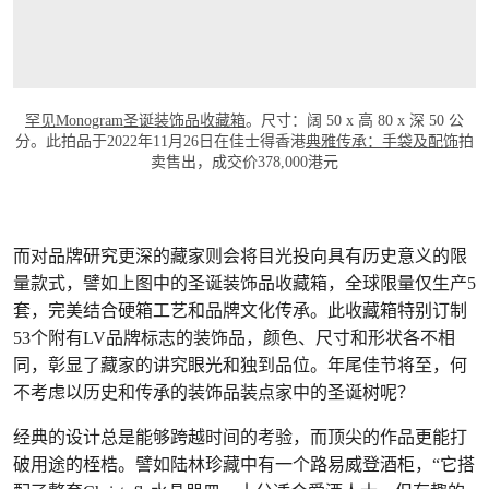
罕见Monogram圣诞装饰品收藏箱
。尺寸：阔 50 x 高 80 x 深 50 公
分。此拍品于2022年11月26日在佳士得香港
典雅传承：手袋及配饰
拍
卖售出，成交价378,000港元
而对品牌研究更深的藏家则会将目光投向具有历史意义的限
量款式，譬如上图中的圣诞装饰品收藏箱，全球限量仅生产5
套，完美结合硬箱工艺和品牌文化传承。此收藏箱特别订制
53个附有LV品牌标志的装饰品，颜色、尺寸和形状各不相
同，彰显了藏家的讲究眼光和独到品位。年尾佳节将至，何
不考虑以历史和传承的装饰品装点家中的圣诞树呢？
经典的设计总是能够跨越时间的考验，而顶尖的作品更能打
破用途的桎梏。譬如陆林珍藏中有一个路易威登酒柜，“它搭