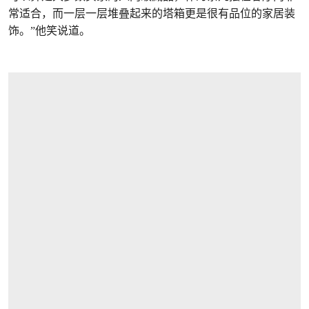
常适合，而一层一层堆叠起来的塔箱更是很有品位的家居装
饰。”他笑说道。
打开链接 HTTPS://WWW.CHRISTIES.COM