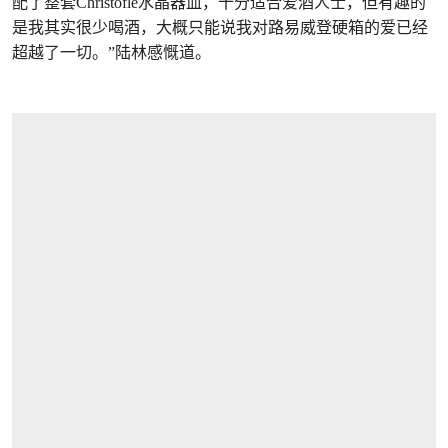
配了整套Christofle水晶器皿，十分适合爱酒人士，但有趣的
是我其实很少喝酒，大概只能说我对路易威登硬箱的爱已经
超越了一切。”陆林感慨道。
打开链接 HTTPS://WWW.CHRISTIES.COM