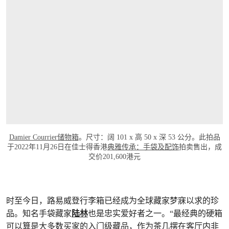
Damier Courrier储物箱
。尺寸：阔 101 x 高 50 x 深 53 公分。此拍品
于2022年11月26日在佳士得香港
典雅传承：手袋及配饰
拍卖售出，成
交价201,600港元
时至今日，路易威登行李箱已经成为全球藏家梦寐以求的珍
品。知名手袋藏家
陆林
也是忠实爱好者之一。“最经典的硬箱
可以算是大多数买家的入门级藏品，作为茶几摆在客厅内非