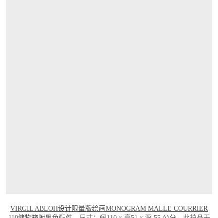
打开链接 HTTPS://WWW.CHRISTIES.COM
VIRGIL ABLOH设计限量版绘画MONOGRAM MALLE COURRIER
110储物箱附黑色配件
。尺寸：阔110 x 高51 x 深 55 公分。此拍品于