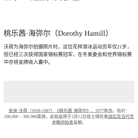
桃乐茜·海弥尔（Dorothy Hamill）
沃荷为海弥尔拍摄照片时，这位花样滑冰运动员年仅21岁，
但已经三次获得国家锦标赛冠军，在冬奥委会和世界锦标赛
中亦将金牌收入囊中。
安迪·沃荷（1928-1987）《桃乐茜·海弥尔》，1977年作
。估价：
200,000 – 300,000英镑。此拍品将于2月12日佳士得伦敦
战后及当代艺
术晚间拍卖
呈献。