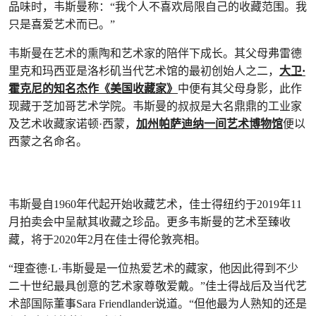
品味时，韦斯曼称：“我个人不喜欢局限自己的收藏范围。我
只是喜爱艺术而已。”
韦斯曼在艺术的熏陶和艺术家的陪伴下成长。其父母弗雷德
里克和玛西亚是洛杉矶当代艺术馆的最初创始人之二，
大卫·
霍克尼的知名杰作《美国收藏家》
中便有其父母身影，此作
现藏于芝加哥艺术学院。韦斯曼的叔叔是大名鼎鼎的工业家
及艺术收藏家诺顿·西蒙，
加州帕萨迪纳一间艺术博物馆
便以
西蒙之名命名。
韦斯曼自1960年代起开始收藏艺术，佳士得纽约于2019年11
月拍卖会中呈献其收藏之珍品。更多韦斯曼的艺术至臻收
藏，将于2020年2月在佳士得伦敦亮相。
“理查德·L·韦斯曼是一位热爱艺术的藏家，他因此得到不少
二十世纪最具创意的艺术家尊敬爱戴。”佳士得战后及当代艺
术部国际董事Sara Friendlander说道。“但他最为人熟知的还是