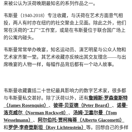
来被公认为沃荷晚期最知名的系列作品之一。
韦斯曼（1940-2018）专注收藏，与沃荷在艺术方面意气相
投，两人有时亦在纽约的社交聚会上见面。除此之外，他们
常在沃荷的“工厂”工作室，或是在韦斯曼位于联合国广场上
的公寓内碰头。
韦斯曼常常举办晚宴，知名运动员、演艺明星与公众人物和
艺术家齐聚一堂。其艺术收藏亦反映出其交友理念——与出
席晚宴的人物一样，每幅作品背后都有一个动人故事。
韦斯曼收藏囊括二十世纪最具影响力的数字艺术家，很多都
与韦斯曼私交甚好。除了沃荷以外，还有
詹姆斯·罗森奎斯特
（James Rosenquist）
、
彼得·贝亚德（Peter Beard）
、
诺曼·
洛克威尔（Norman Rockwell）
、
汤姆·卫塞尔曼（Tom
Wesselmann）
、
阿尔伯托·贾柯梅蒂（Alberto Giacometti）
和
罗伊·李奇登斯坦（Roy Lichtenstein）
等。回想自己的多样