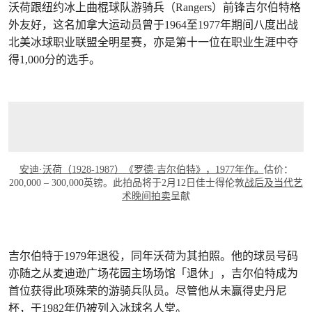
沃荷跟纽约冰上曲棍球队游骑兵（Rangers）前锋吉尔伯特格
外友好，这名加拿大运动员曾于1964至1977年期间八度出战
北美冰球职业联盟全明星赛，亦是第十一位在职业生涯中夺
得1,000分的选手。
安迪·沃荷（1928-1987）《罗德·吉尔伯特》，1977年作。
估价：
200,000 – 300,000英镑。此拍品将于2月12日佳士得伦敦
战后及当代艺
术晚间拍卖
呈献
吉尔伯特于1979年退役，同年沃荷为其拍照。他的球员号码
亦随之从麦迪逊广场花园主场场馆「退休」，吉尔伯特成为
首位获得此项殊荣的游骑兵队员。尽管他从未赢得史丹尼
杯，于1982年仍被列入冰球名人堂。