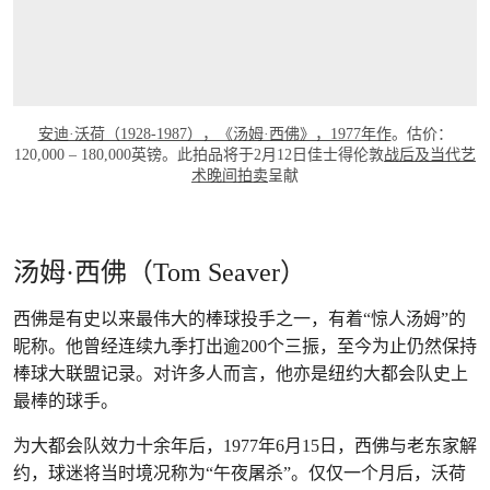
安迪·沃荷（1928-1987），《汤姆·西佛》，1977年作
。估价：
120,000 – 180,000英镑。此拍品将于2月12日佳士得伦敦
战后及当代艺
术晚间拍卖
呈献
汤姆·西佛（Tom Seaver）
西佛是有史以来最伟大的棒球投手之一，有着“惊人汤姆”的
昵称。他曾经连续九季打出逾200个三振，至今为止仍然保持
棒球大联盟记录。对许多人而言，他亦是纽约大都会队史上
最棒的球手。
为大都会队效力十余年后，1977年6月15日，西佛与老东家解
约，球迷将当时境况称为“午夜屠杀”。仅仅一个月后，沃荷