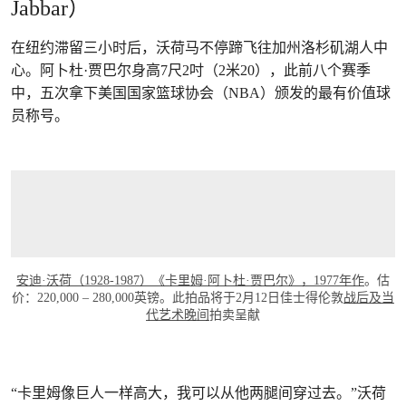
Jabbar）
在纽约滞留三小时后，沃荷马不停蹄飞往加州洛杉矶湖人中
心。阿卜杜·贾巴尔身高7尺2吋（2米20），此前八个赛季
中，五次拿下美国国家篮球协会（NBA）颁发的最有价值球
员称号。
安迪·沃荷（1928-1987）《卡里姆·阿卜杜·贾巴尔》，1977年作
。估
价：220,000 – 280,000英镑。此拍品将于2月12日佳士得伦敦
战后及当
代艺术晚间
拍卖呈献
“卡里姆像巨人一样高大，我可以从他两腿间穿过去。”沃荷