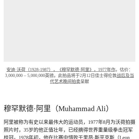
安迪·沃荷（1928-1987），《穆罕默德·阿里》，1977年作
。估价：
3,000,000 – 5,000,000英镑。此拍品将于2月12日佳士得伦敦
战后及当
代艺术晚间拍卖
呈献
穆罕默德·阿里（Muhammad Ali）
阿里被称为有史以来最伟大的运动员，1977年8月为沃荷拍摄
照片时，35岁的他正值壮年，已经摘得世界重量级拳击冠军
桂冠。1978年初，他在比赛中惜败于里昂·斯平克斯（Leon