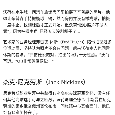
沃荷在水牛城一间汽车旅馆房间里拍摄了辛普森的照片。他
想让辛普森手持橄榄球上镜，然而房内并没有橄榄球，拍摄
一度中止，找到球后才正式开始。但沃荷“担心照片不尽人
意”，因为拍摄主角“已经五天没刮胡子了”。
艺术家的业务经理弗雷德·休斯（Fred Hughes）陪他拍摄过多
位运动员，坚持认为照片不会有问题。后来沃荷本人也同意
休斯的看法。“弗雷德说的对，拍出的照片十分性感。”沃荷
写道。“O·J非常英俊倜傥。”
杰克·尼克劳斯（Jack Nicklaus）
尼克劳斯职业生涯中共获得18座高尔夫球冠军奖杯，没有任
何其他高球选手可与之匹敌。沃荷与理查德·L·韦斯曼在尼克
劳斯的家乡俄亥俄州哥伦布市一间旅馆中与其会面时，他已
经有14座奖杯在手。