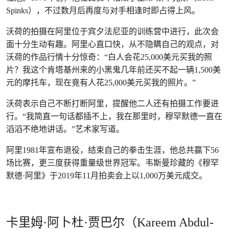
Spinks），不过数月后再度与对手相逢时即占得上风。
沃荷的拍摄在阿里位于宾夕法尼亚的训练营中进行，此次会
面十分生动有趣。阿里心直口快，从不隐瞒自己的观点，对
沃荷的作品行情十分惊奇：“白人会花25,000美元买我的照
片？我这个肯塔基州来的小黑鬼几年前还买不起一辆1,500美
元的摩托车，现在竟有人花25,000美元买我的照片。”
沃荷表示自己不断打断阿里，提醒他二人还有拍摄工作要进
行。“我简直一句话都插不上，我在那里时，穆罕默德一直在
滔滔不绝地讲话。”艺术家写道。
阿里1981年宣布退役，结束自己的拳击生涯，他总共赢下56
场比赛，更三度获得重量级世界冠军。韦斯曼珍藏的《穆罕
默德·阿里》于2019年11月拍卖会上以1,000万美元成交。
卡里姆·阿卜杜·贾巴尔（Kareem Abdul-