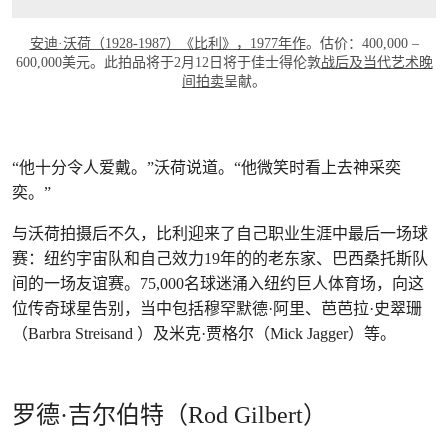
安迪·沃荷（1928-1987）《比利》，1977年作
。估价：400,000 –
600,000美元。此拍品将于2月12日将于佳士得伦敦
战后及当代艺术晚
间拍卖
呈献。
“他十分令人爱戴。”沃荷说道。“他微笑时看上去神采奕
奕。”
与沃荷拍摄后不久，比利迎来了自己职业生涯中最后一场球
赛：纽约宇宙队和自己效力19年的的老东家、巴西桑托斯队
间的一场友谊赛。75,000名球迷涌入纽约巨人体育场，向这
位传奇球星告别，当中包括穆罕默德·阿里、芭芭拉·史翠珊
（Barbra Streisand ）及米克·贾格尔（Mick Jagger）等。
罗德·吉尔伯特（Rod Gilbert）