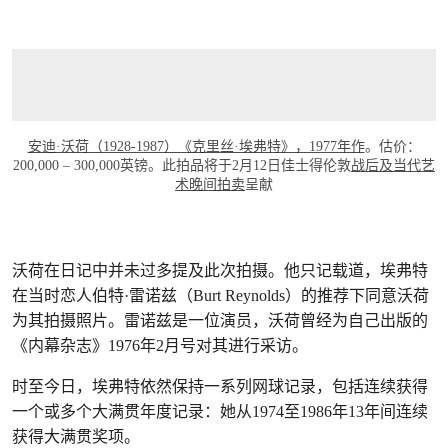
安迪·沃荷（1928-1987）《克里丝·埃弗特》，1977年作
。估价：
200,000 – 300,000英镑。此拍品将于2月12日佳士得伦敦
战后及当代艺
术晚间拍卖
呈献
沃荷在日记中并未过多提及此次拍摄。他只记载道，埃弗特
在当时恋人伯特·雷诺兹（Burt Reynolds）的推荐下同意沃荷
为其拍摄照片。雷诺兹是一位演员，沃荷曾经为自己出版的
《内幕杂志》1976年2月号对其进行采访。
时至今日，埃弗特依然保持一系列网球记录，包括连续获得
一个或多个大满贯年度记录：她从1974至1986年13年间连续
获得大满贯奖项。