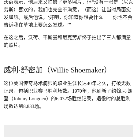
沃荷表示，他后来又拍摄了更多照片，但“没有一张是（尼克
劳斯）喜欢的，我们也完全不满意，（而这）让当时局面愈
发尴尬。最后他说，‘好吧，你知道你想要什么——你也不会
告诉我在草地上要怎么发球。’”
在这之后，沃荷、韦斯曼和尼克劳斯终于拍出了三人都满意
的照片。
威利·舒密加（Willie Shoemaker）
这位美国传奇马术骑师的职业生涯长达40年之久，打破无数
记录，包括职业赛马胜利场数。1970年，他刷新了约翰尼·朗
登（Johnny Longden）的6,032场胜绩记录，退役时的总胜利
场数达到8,833场。