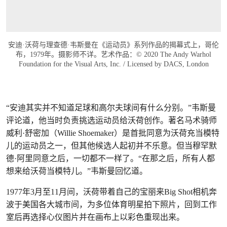
安迪·沃荷与理查德·韦斯曼在《运动员》系列作品的揭幕式上，哥伦
布，1979年。摄影师不详。艺术作品：© 2020 The Andy Warhol
Foundation for the Visual Arts, Inc. / Licensed by DACS, London
“安迪其实并不知道足球和高尔夫球间有什么分别。”韦斯曼
评论道，他当时负责挑选运动员给沃荷创作。著名马术骑师
威利·舒密加（Willie Shoemaker）是首批同意为沃荷充当模特
儿的运动员之一，但其他候选人起初并不乐意。但当穆罕默
德·阿里同意之后，一切都不一样了。“在那之后，所有人都
想来给沃荷当模特儿。”韦斯曼回忆道。
1977年3月至11月间，沃荷带着自己的宝丽来Big Shot相机奔
波于美国各大城市间，为多位体育明星拍下照片，回到工作
室后再选择心仪图片并在画布上以彩色重现出来。