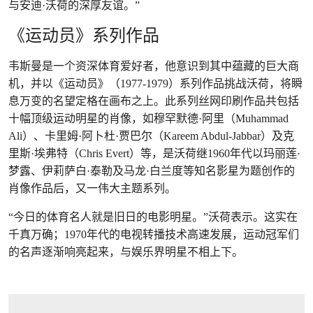
与安迪·沃荷的深厚友谊。”
《运动员》系列作品
韦斯曼是一个资深体育爱好者，他意识到其中蕴藏的巨大商
机，并以《运动员》（1977-1979）系列作品挑战沃荷，将瞬
息万变的名望定格在画布之上。此系列丝网印刷作品共包括
十幅顶级运动明星的肖像，如穆罕默德·阿里（Muhammad
Ali）、卡里姆·阿卜杜·贾巴尔（Kareem Abdul-Jabbar）及克
里斯·埃弗特（Chris Evert）等，是沃荷继1960年代以玛丽莲·
梦露、伊莉萨白·泰勒及马龙·白兰度等知名影星为题创作的
肖像作品后，又一伟大主题系列。
“今日的体育名人就是旧日的电影明星。”沃荷表示。这实在
千真万确；1970年代的电视转播技术高速发展，运动冠军们
的名声逐渐响亮起来，与娱乐界明星不相上下。