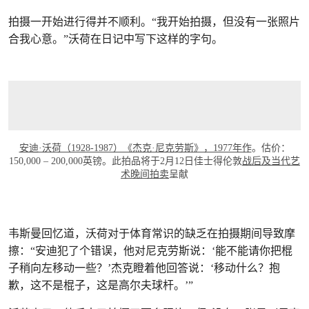
拍摄一开始进行得并不顺利。“我开始拍摄，但没有一张照片
合我心意。”沃荷在日记中写下这样的字句。
安迪·沃荷（1928-1987）《杰克·尼克劳斯》，1977年作
。估价：
150,000 – 200,000英镑。此拍品将于2月12日佳士得伦敦
战后及当代艺
术晚间拍卖
呈献
韦斯曼回忆道，沃荷对于体育常识的缺乏在拍摄期间导致摩
擦：“安迪犯了个错误，他对尼克劳斯说：‘能不能请你把棍
子稍向左移动一些？’杰克瞪着他回答说：‘移动什么？抱
歉，这不是棍子，这是高尔夫球杆。’”