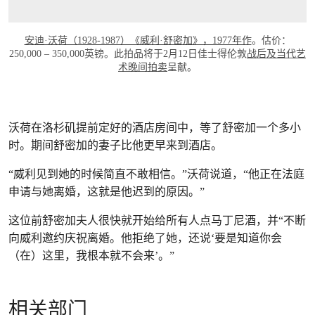
安迪·沃荷（1928-1987）《威利·舒密加》，1977年作
。估价：
250,000 – 350,000英镑。此拍品将于2月12日佳士得伦敦
战后及当代艺
术晚间拍卖
呈献。
沃荷在洛杉矶提前定好的酒店房间中，等了舒密加一个多小
时。期间舒密加的妻子比他更早来到酒店。
“威利见到她的时候简直不敢相信。”沃荷说道，“他正在法庭
申请与她离婚，这就是他迟到的原因。”
这位前舒密加夫人很快就开始给所有人点马丁尼酒，并“不断
向威利邀约庆祝离婚。他拒绝了她，还说‘要是知道你会
（在）这里，我根本就不会来’。”
相关部门