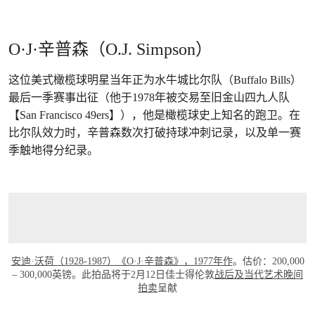
O·J·辛普森（O.J. Simpson）
这位美式橄榄球明星当年正为水牛城比尔队（Buffalo Bills）
最后一季赛事出征（他于1978年被交易至旧金山四九人队
【San Francisco 49ers】），他是橄榄球史上知名的跑卫。在
比尔队效力时，辛普森数次打破持球冲刺记录，以及单一赛
季触地得分纪录。
安迪·沃荷（1928-1987）《O·J·辛普森》，1977年作
。估价：200,000
– 300,000英镑。此拍品将于2月12日佳士得伦敦
战后及当代艺术晚间
拍卖
呈献