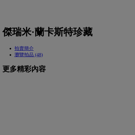
傑瑞米·蘭卡斯特珍藏
拍賣簡介
瀏覽拍品 (48)
更多精彩內容