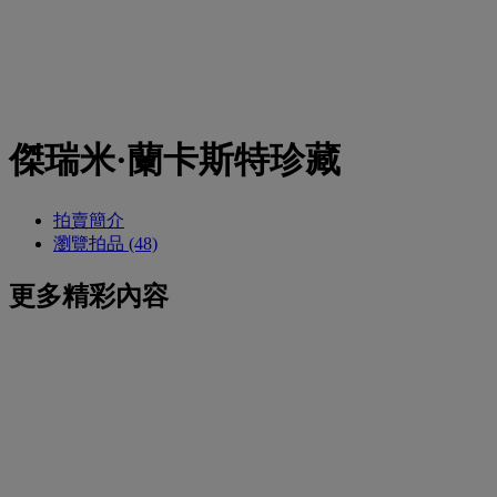
傑瑞米·蘭卡斯特珍藏
拍賣簡介
瀏覽拍品 (48)
更多精彩內容