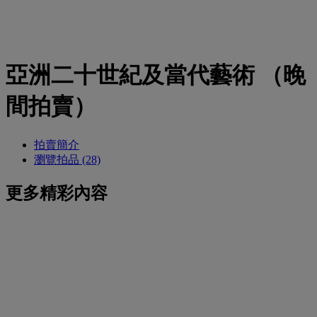
亞洲二十世紀及當代藝術 （晚
間拍賣）
拍賣簡介
瀏覽拍品 (28)
更多精彩內容