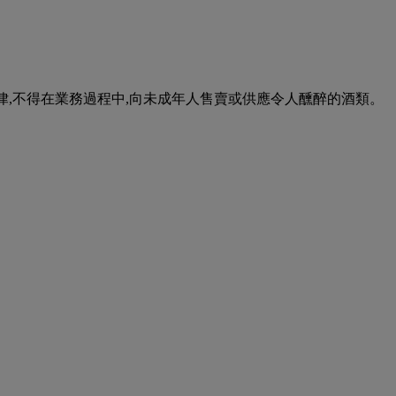
urse of business. 根據香港法律,不得在業務過程中,向未成年人售賣或供應令人醺醉的酒類。