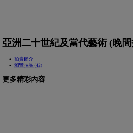
亞洲二十世紀及當代藝術 (晚間
拍賣簡介
瀏覽拍品 (42)
更多精彩內容