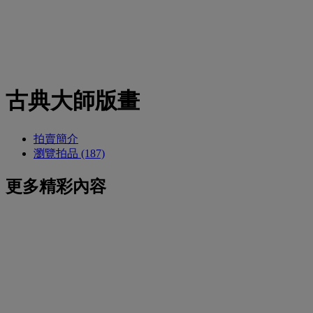
古典大師版畫
拍賣簡介
瀏覽拍品 (187)
更多精彩內容