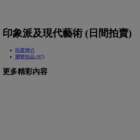
印象派及現代藝術 (日間拍賣)
拍賣簡介
瀏覽拍品 (97)
更多精彩內容