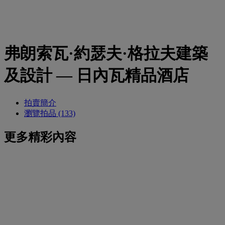
弗朗索瓦·約瑟夫·格拉夫建築
及設計 — 日內瓦精品酒店
拍賣簡介
瀏覽拍品 (133)
更多精彩內容