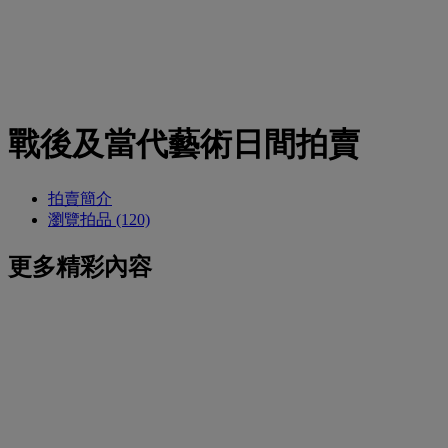
戰後及當代藝術日間拍賣
拍賣簡介
瀏覽拍品 (120)
更多精彩內容