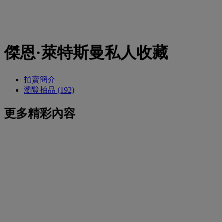
傑恩·萊特斯曼私人收藏
拍賣簡介
瀏覽拍品 (192)
更多精彩內容