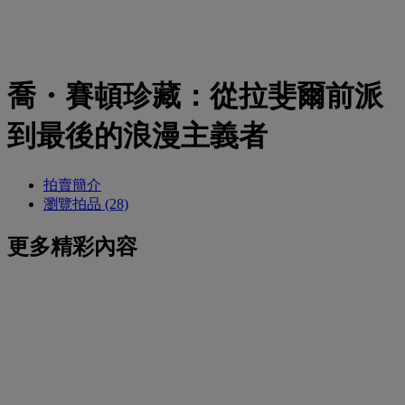
喬・賽頓珍藏：從拉斐爾前派
到最後的浪漫主義者
拍賣簡介
瀏覽拍品 (28)
更多精彩內容