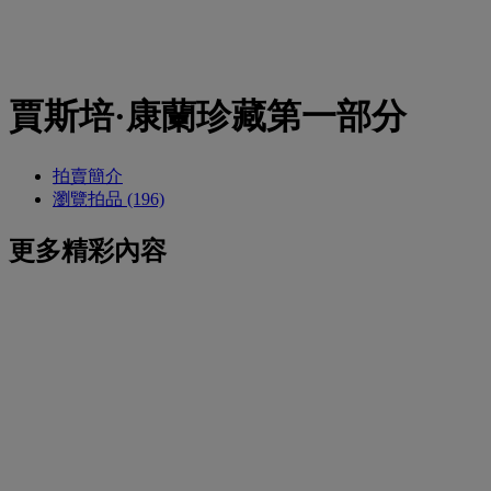
賈斯培·康蘭珍藏第一部分
拍賣簡介
瀏覽拍品 (196)
更多精彩內容