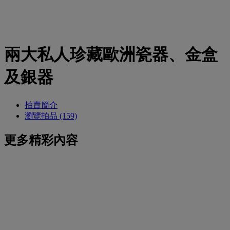
兩大私人珍藏歐洲瓷器、金盒
及銀器
拍賣簡介
瀏覽拍品 (159)
更多精彩內容