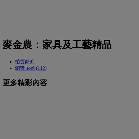
麥金農：家具及工藝精品
拍賣簡介
瀏覽拍品 (112)
更多精彩內容