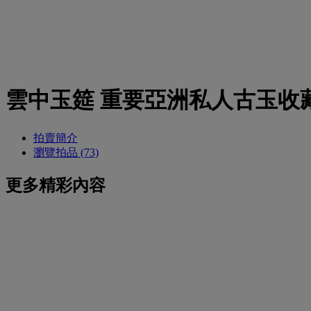
雲中玉筵 重要亞洲私人古玉收
拍賣簡介
瀏覽拍品 (73)
更多精彩內容