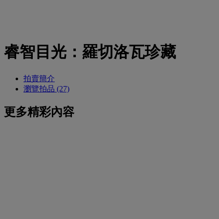
睿智目光：羅切洛瓦珍藏
拍賣簡介
瀏覽拍品 (27)
更多精彩內容