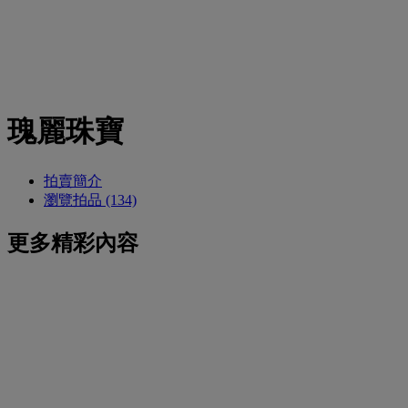
瑰麗珠寶
拍賣簡介
瀏覽拍品 (134)
更多精彩內容