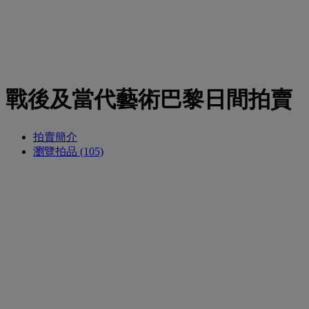
戰後及當代藝術巴黎日間拍賣
拍賣簡介
瀏覽拍品 (105)